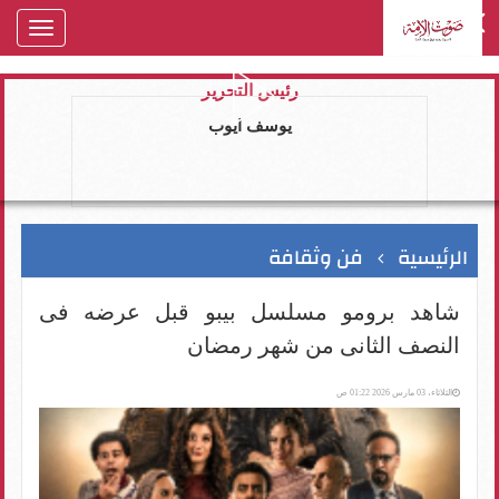
oggle
gation
رئيس التحرير
يوسف ايوب
الرئيسية
فن وثقافة
شاهد برومو مسلسل بيبو قبل عرضه فى
النصف الثانى من شهر رمضان
الثلاثاء، 03 مارس 2026 01:22 ص