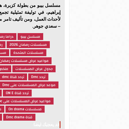
مسلسل بيبو من بطولة كزبرة، ه
إبراهيم، في توليفة تمثيلية تجمع
لأحداث العمل، ومن تأليف تامر 
– سعدي جوهر.
مسلسل بيبو
دراما رم
مسلسلات رمضان 2026
رمض
مسلسلات المتحدة
مسلس
مواعيد عرض مسلسلات رمضان
جدول عرض المسلسلات
ملخص
تردد Dmc
تردد قناة dmc
موعد عرض المسلسلات على Dmc
تردد قناة ON E
مواعيد عرض المسلسلات على Cbc
مسلسلات On drama
م
قناة Dmc drama
قد يعجبك ايضا