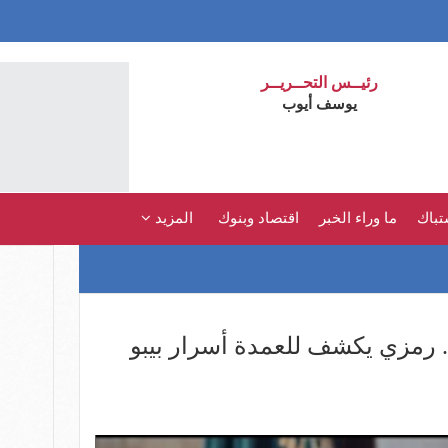
رئيــس التحــريــر
يوسف أيوب
تباك
ما وراء الخبر
اقتصاد وبنوك
المزيد
سلسل بيبو الحلقة 12.. رمزي يكشف للعمدة أسرار بيبو