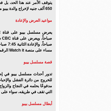
يتوقف الأمر عند هذا الحد، بل 
650 ألف جنيه لإخراج والدة بيبو من السجن، مما أثار دهشة واستنكار العمدة.
مواعيد العرض والإعادة
مساء على منصة Watch it الرقمية.
قصة مسلسل بيبو
تدور أحداث مسلسل بيبو في إط
للخروج من دائرة الفشل والإحبا
مدفوعًا بحلمه في النجاح والزواج
التي تقف في طريقه، سواء على ال
أبطال مسلسل بيبو