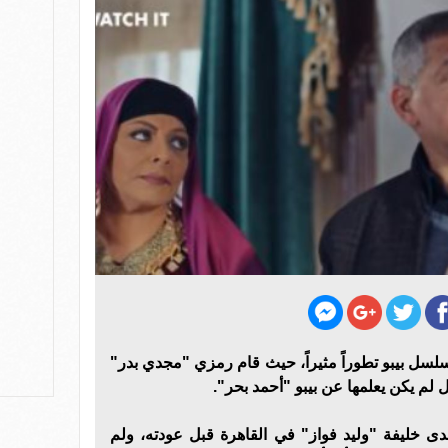
سل بيبو تطوراً مثيراً، حيث قام رمزي "مجدي بدر"
 لم يكن يعلمها عن بيبو "أحمد بحر".
ى خليفة "وليد فواز" في القاهرة قبل عودته، ولم