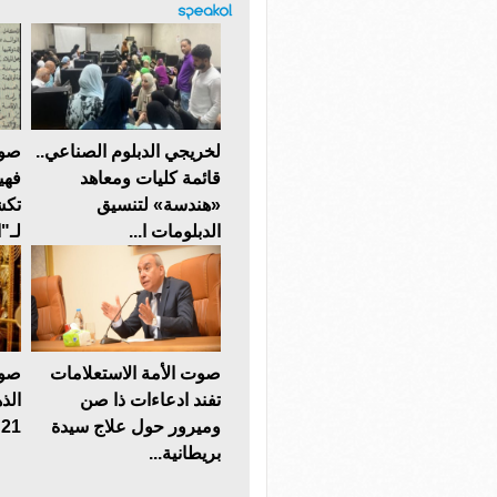
لخريجي الدبلوم الصناعي..
صوت
قائمة كليات ومعاهد
فهي
«هندسة» لتنسيق
تكش
الدبلومات ا...
لـ"ا
صوت الأمة الاستعلامات
صوت
تفند ادعاءات ذا صن
الذ
وميرور حول علاج سيدة
21 يسجل هذا الرقم
بريطانية...