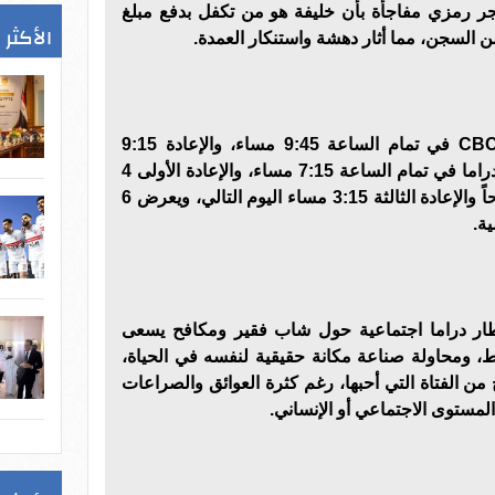
فجر رمزي مفاجأة بأن خليفة هو من تكفل بدفع مبلغ
الأكثر 
يعرض مسلسل بيبو على قناة CBC في تمام الساعة 9:45 مساء، والإعادة 9:15
صباحاً، ويعرض على قناة CBC دراما في تمام الساعة 7:15 مساء، والإعادة الأولى 4
صباحاً، والإعادة الثانية 7:45 صباحاً والإعادة الثالثة 3:15 مساء اليوم التالي، ويعرض 6
ار دراما اجتماعية حول شاب فقير ومكافح يسعى
ط، ومحاولة صناعة مكانة حقيقية لنفسه في الحياة،
 من الفتاة التي أحبها، رغم كثرة العوائق والصراعات
مستوى الاجتماعي أو الإنساني.