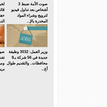
صوت الأمة ضبط 3
لخر
أشخاص بعد تداول فيديو
قائ
لترويج وشراء المواد
«هن
المخدرة بالإ...
الدب
وزير العمل: 3032 وظيفة
صوت
جديدة في 56 شركة بـ9
تفن
محافظات.. والتقديم طوال
ومي
أغ...
بريط