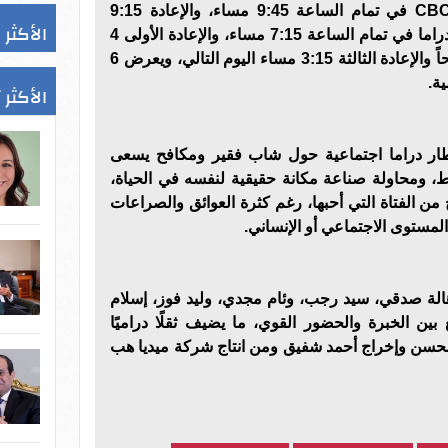
يعرض مسلسل بيبو على قناة CBC في تمام الساعة 9:45 مساء، والإعادة 9:15
الأكثر 
صباحاً، ويعرض على قناة CBC دراما في تمام الساعة 7:15 مساء، والإعادة الأولى 4
صباحاً، والإعادة الثانية 7:45 صباحاً والإعادة الثالثة 3:15 مساء اليوم التالي، ويعرض 6
الأكثر 
ار دراما اجتماعية حول شاب فقير ومكافح يسعى
ط، ومحاولة صناعة مكانة حقيقية لنفسه في الحياة،
 من الفتاة التي أحبها، رغم كثرة العوائق والصراعات
مستوى الاجتماعي أو الإنساني.
الة صدقي، سيد رجب، وئام مجدي، وليد فوز، إسلام
 بين الخبرة والحضور القوي، ما يضيف ثقلًا دراميًا
محسن وإخراج أحمد شفيق ومن انتاج شركة ميديا هب