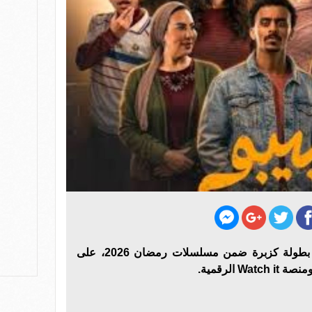
يعرض مسلسل بيبو الحلقة 14، بطولة كزبرة ضمن مسلسلات رمضان 2026، على