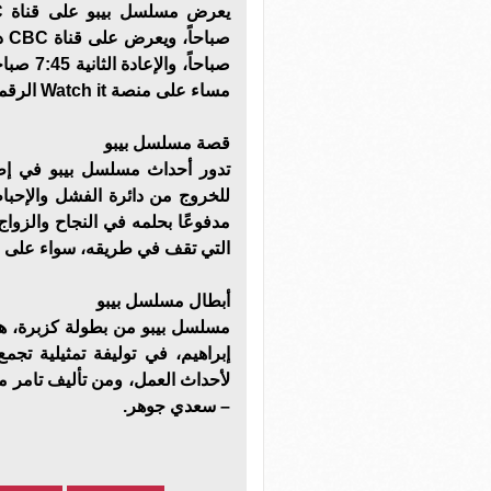
مساء على منصة Watch it الرقمية.
قصة مسلسل بيبو
تدور أحداث مسلسل بيبو في إط
للخروج من دائرة الفشل والإحبا
مدفوعًا بحلمه في النجاح والزواج
التي تقف في طريقه، سواء على ال
أبطال مسلسل بيبو
مسلسل بيبو من بطولة كزبرة، ه
إبراهيم، في توليفة تمثيلية تجمع
لأحداث العمل، ومن تأليف تامر 
– سعدي جوهر.