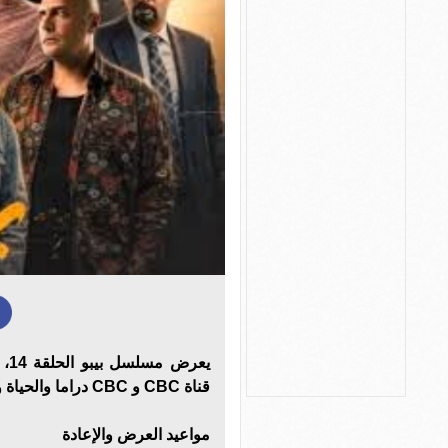
قناة CBC و CBC دراما والحياة ومنصة Watch it الرقمية.
مواعيد العرض والإعادة