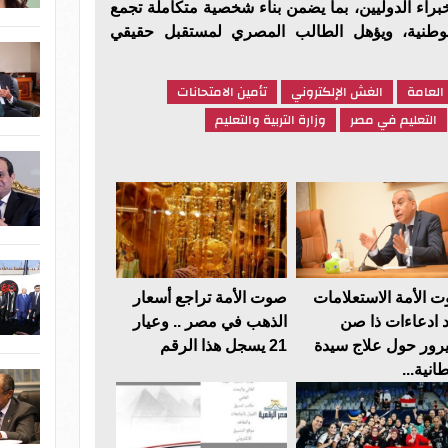
براء الدوليين، بما يضمن بناء شخصية متكاملة تجمع
 الوطنية، ويؤهل الطالب المصري لمستقبل حقيقي
 العامة
الغش الإلكتروني
تأمين الامتحانات
التعليم في مصر
وزارة التربية والتعليم
 الأمة الاستعلامات
صوت الأمة تراجع أسعار
د ادعاءات ذا صن
الذهب في مصر .. وعيار
رور حول علاج سيدة
21 يسجل هذا الرقم
انية...