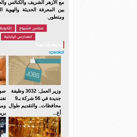
مع الأزهر الشريف والكنائس والخ
بين المعرفة الحديثة والهوية
ومتطور.
مجلس الشيوخ
الثانوية
المدارس اليابانية
قد يعجبك ايضا
وزير العمل: 3032 وظيفة
صوت
جديدة في 56 شركة بـ9
تفن
محافظات.. والتقديم طوال
ومي
أغ...
بريط