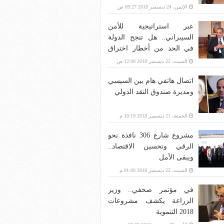
الإثنين، 24 ديسمبر 2018 09:27 ص
عبر استراتيجية للأمن
السيبراني.. هل تنجح الدولة
في الحد من أخطار اختراق
بنية الاتصالات؟
السبت، 22 ديسمبر 2018 12:00 ص
اتصال هاتفي هام بين السيسي
ومديرة صندوق النقد الدولي
الجمعة، 21 ديسمبر 2018 10:19 م
مشروع شارع 306 نافذة نحو
الرقي وتحسين الاقتصاد..
ويبقى الأمل
السبت، 22 ديسمبر 2018 01:00 م
في مؤتمر صحفي.. وزير
الزراعة يكشف مشروعات
2018 التنموية