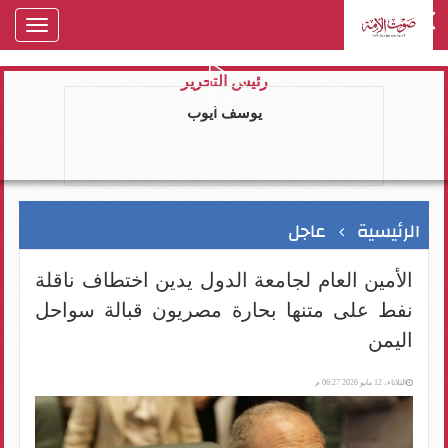
oggle
gation
رئيس التحرير
يوسف ايوب
الرئيسية
عاجل
الأمين العام لجامعة الدول يدين اختطاف ناقلة
نفط على متنها بحارة مصريون قبالة سواحل
اليمن
الثلاثاء، 12 مايو 2026 06:27 م