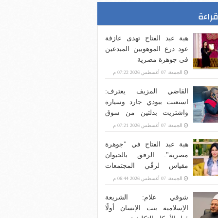
قراءة
هبة عبد الفتاح تهدى عازفة
عود درع الموهوبين المبدعين
فى جوهرة مصرية
الجمعة، 07 أغسطس 2026 07:22 م
القاضي المزيف يعترف:
استعنت ببودي جارد وسيارة
واشتريت بدلتين من سوق
الجمعة لإقناع ضحاياي بأنني
الجمعة، 07 أغسطس 2026 07:21 م
مستشار
هبة عبد الفتاح في "جوهرة
مصرية": الرفق بالحيوان
مقياس لرقّي المجتمعات
وليس رفاهية
الجمعة، 07 أغسطس 2026 06:44 م
شوقي علام: الشريعة
الإسلامية بنت الإنسان أولًا