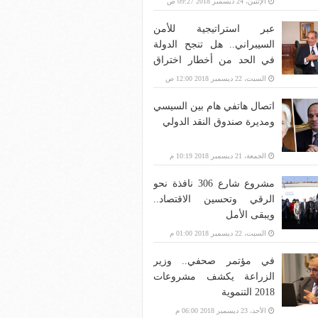
الإثنين، 24 ديسمبر 2018 09:27 ص
عبر استراتيجية للأمن
السيبراني.. هل تنجح الدولة
في الحد من أخطار اختراق
بنية الاتصالات؟
السبت، 22 ديسمبر 2018 12:00 ص
اتصال هاتفي هام بين السيسي
ومديرة صندوق النقد الدولي
الجمعة، 21 ديسمبر 2018 10:19 م
مشروع شارع 306 نافذة نحو
الرقي وتحسين الاقتصاد..
ويبقى الأمل
السبت، 22 ديسمبر 2018 01:00 م
في مؤتمر صحفي.. وزير
الزراعة يكشف مشروعات
2018 التنموية
الأحد، 23 ديسمبر 2018 06:00 م