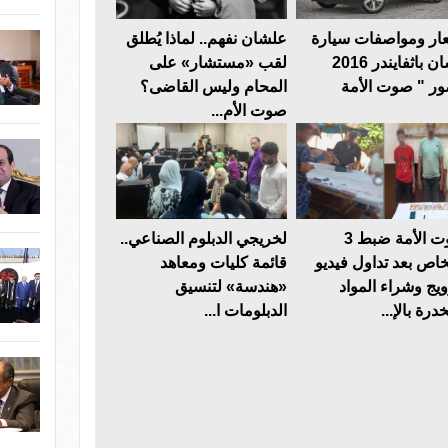
ار ومواصفات سيارة
علشان نفهم.. لماذا يُطلق
نيسان باثفايندر 2016
لقب «مستشار» على
ر " صوت الأمة
المحام وليس القاضى؟
صوت الأم...
صوت الأمة ضبط 3
لخريجي الدبلوم الصناعي..
اص بعد تداول فيديو
قائمة كليات ومعاهد
ويج وشراء المواد
«هندسة» لتنسيق
درة بالإ...
الدبلومات ا...