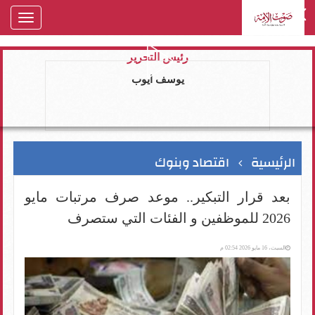
oggle
gation
رئيس التحرير
يوسف ايوب
الرئيسية
اقتصاد وبنوك
بعد قرار التبكير.. موعد صرف مرتبات مايو
2026 للموظفين و الفئات التي ستصرف
السبت، 16 مايو 2026 02:54 م