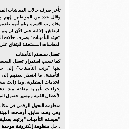
تأخر صرف حالات المعاشات الم
وقال عدد من المواطنين إنهم 
وفاة رب الاسرة رغم أنهم تقدمو
المعاش، إلا انه حتى الآن لم 
"هيئة التأمينات" بصرف حالات 
المعاشات المستحقة للإنفاق على 
تعطل سيستم التأمينات
كما تسبب استمرار تعطل السيست
بينها "برنت التأمينات"، إلى 
التأمينية، ما اضطر بعضهم إلى 
الخدمات المطلوبة، وما زالت ت
إجراءات تأمينية معلقة منذ بد
الأعطال الفنية وتيسير حصول ال
منظومة التحول الرقمى فى مكاتب
وفي وقت سابق، أوضحت الهيئة ا
"سيستم التأمينات" يرتبط بعملية 
داخل منظومة إلكترونية موحدة ح