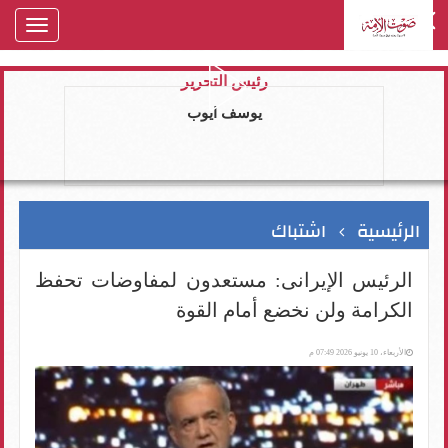
oggle
gation
رئيس التحرير
يوسف ايوب
الرئيسية
اشتباك
الرئيس الإيرانى: مستعدون لمفاوضات تحفظ
الكرامة ولن نخضع أمام القوة
الأربعاء، 10 يونيو 2026 07:49 م