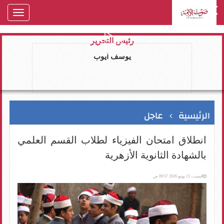
oggle
gation
رئيس التحرير
يوسف ايوب
الرئيسية
عاجل
انطلاق امتحان الفيزياء لطلاب القسم العلمي
بالشهادة الثانوية الأزهرية
السبت، 13 يونيو 2026 09:57 ص