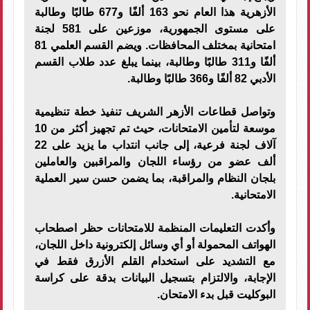
الأزهرية هذا العام نحو 163 ألفًا و677 طالبًا وطالبة
على مستوى الجمهورية، موزعين على 581 لجنة
امتحانية بمختلف المحافظات. ويضم القسم العلمي 81
ألفًا و311 طالبًا وطالبة، بينما يبلغ عدد طلاب القسم
الأدبي 82 ألفًا و366 طالبًا وطالبة.
وتواصل قطاعات الأزهر الشريف تنفيذ خطة تنظيمية
موسعة لتأمين الامتحانات، حيث تم تجهيز أكثر من 10
آلاف لجنة فرعية، إلى جانب انتداب ما يزيد على 22
ألف عضو من رؤساء اللجان والمراقبين والعاملين
بلجان النظام والمراقبة، بما يضمن حسن سير العملية
الامتحانية.
وأكدت التعليمات المنظمة للامتحانات حظر اصطحاب
الهواتف المحمولة أو أي وسائل إلكترونية داخل اللجان،
مع التشديد على استخدام القلم الأزرق فقط في
الإجابة، والالتزام بتسجيل البيانات بدقة على كراسة
البوكليت قبل بدء الامتحان.