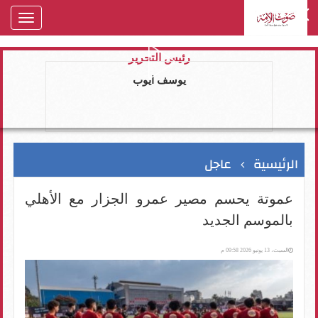
oggle
gation
رئيس التحرير
يوسف ايوب
الرئيسية
عاجل
عموتة يحسم مصير عمرو الجزار مع الأهلي
بالموسم الجديد
السبت، 13 يونيو 2026 09:58 م