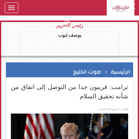
oggle
gation
رئيس التحرير
يوسف ايوب
الرئيسية
صوت الخليج
ترامب: قريبون جدا من التوصل إلى اتفاق من
شأنه تحقيق السلام
الأحد، 14 يونيو 2026 06:46 م