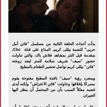
بدأت أحداث الحلقة الثانية من مسلسل "فاتن أمل
حربى" للنجمة نيللى كريم، المذاع على قناة Cbc،
بمقدمة قبل التتر بمشاهد فلاش باك، والتي تناولت
حضور "سيف" شريف سلامة للمنز ليجد زوجته
"فاتن" نيللى كريم تواصل تحضير الطعام بالمطبخ.
وبمجرد رؤية "سيف" نافذة المطبخ مفتوحة يقوم
مسرعًا بإغلاقها وحاولت "فاتن الاعتراض" ولكنه أبدى
غضبه معللاً السبب بأن من المحتمل أن ينظر اليها
الجيران.
وقام "سيف" ببيع السيارة وأخبر زوجته "فاتن" بأنه