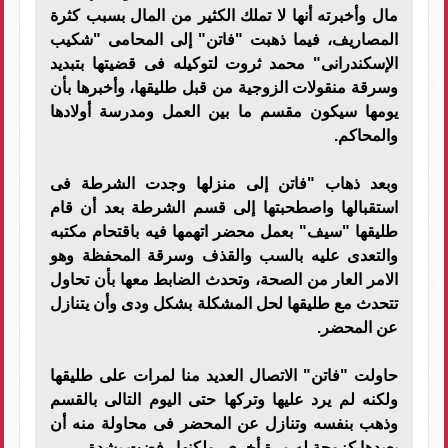
مال وأخبرته أنها لا تملك الكثير من المال بسبب كثرة
المصاريف، فيما ذهبت "فاتن" إلى المحامى "شكيب
الإسكندرانى" محمد ثروت لتوكيله فى قضيتها بتبديد
وسرقة منقولات الزوجية من قبل طليقها، وأخبرها بأن
يومها سيكون مقسم ما بين العمل ومدرسة أولادها
والمحاكم.
وبعد ذهاب "فاتن إلى منزلها وجدت الشرطة فى
استقبالها واصطحبتها إلى قسم الشرطة بعد أن قام
طليقها "سيف" بعمل محضر اتهمها فيه باقتحام مكتبه
والتعدى عليه بالسب والقذف وسرقة المحفظة وهو
الامر العار من الصحة، وتحدث الضابط معها بأن تحاول
تتحدث مع طليقها لحل المشكلة بشكل ودى وأن يتنازل
عن المحضر.
حاولت "فاتن" الاتصال العديد منا لمرات على طليقها
ولكنه لم يرد عليها وتركها حتى اليوم التالى بالقسم
وذهب بنفسه وتنازل عن المحضر فى محاولة منه أن
يعيدها كزوجة له مرة أخرى، ولكنها رفضت بشدة.