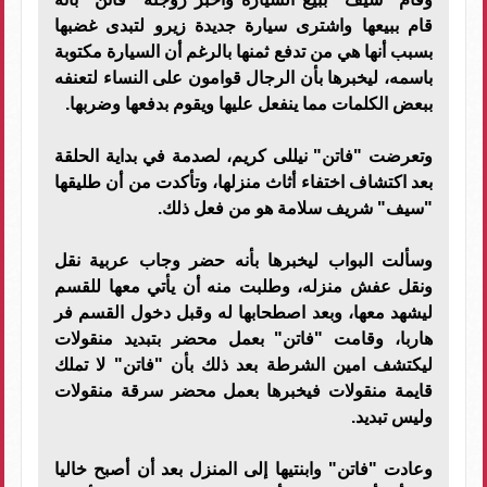
قام ببيعها واشترى سيارة جديدة زيرو لتبدى غضبها
بسبب أنها هي من تدفع ثمنها بالرغم أن السيارة مكتوبة
باسمه، ليخبرها بأن الرجال قوامون على النساء لتعنفه
ببعض الكلمات مما ينفعل عليها ويقوم بدفعها وضربها.
وتعرضت "فاتن" نيللى كريم، لصدمة في بداية الحلقة
بعد اكتشاف اختفاء أثاث منزلها، وتأكدت من أن طليقها
"سيف" شريف سلامة هو من فعل ذلك.
وسألت البواب ليخبرها بأنه حضر وجاب عربية نقل
ونقل عفش منزله، وطلبت منه أن يأتي معها للقسم
ليشهد معها، وبعد اصطحابها له وقبل دخول القسم فر
هاربا، وقامت "فاتن" بعمل محضر بتبديد منقولات
ليكتشف امين الشرطة بعد ذلك بأن "فاتن" لا تملك
قايمة منقولات فيخبرها بعمل محضر سرقة منقولات
وليس تبديد.
وعادت "فاتن" وابنتيها إلى المنزل بعد أن أصبح خاليا