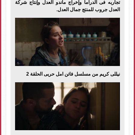
تجاربه فى الدراما وإخراج ماندو العدل وإنتاج شركة
العدل جروب للمنتج جمال العدل.
نيللى كريم من مسلسل فاتن امل حربى الحلقة 2