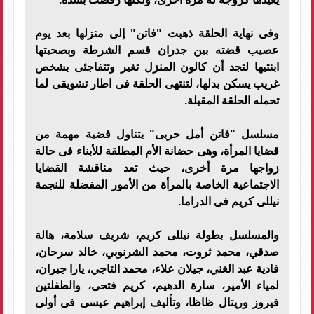
وفى نهاية الحلقة ذهبت "فاتن" إلى منزلها بعد يوم
عصيب قضته بين جدران قسم الشرطة وبصحبتها
ابنتيها لتجد أن كالون المنزل تغير وتتفاجئى بشخص
غريب يسكن بدلها، لتنتهى الحلقة فى اطار تشويقى لما
تحمله الحلقة المقبلة.
مسلسل "فاتن أمل حربى" يتناول قضية مهمة من
قضايا المرأة، وهى حضانة الأم المطلقة للأبناء فى حالة
زواجها مرة أخرى، حيث تعد مناقشة القضايا
الاجتماعية الخاصة بالمرأة من الأمور المفضلة للنجمة
نيللى كريم فى الدراما.
والمسلسل بطولة نيللى كريم، شريف سلامة، هالة
صدقي، محمد ثروت، محمد الشرنوبي، خالد سرحان،
فادية عبد الغني، جيلان علاء، محمد التاجي، يارا جبران،
لمياء الأمير، سارة الدهيم، كريم فتحى، والطفلتين
فيروز وريتال ظاظا، وتأليف إبراهيم عيسى فى أولى