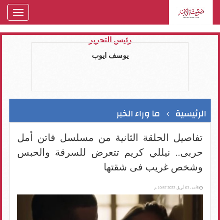
oggle
gation
رئيس التحرير
يوسف ايوب
الرئيسية
ما وراء الخبر
تفاصيل الحلقة الثانية من مسلسل فاتن أمل
حربى.. نيللي كريم تتعرض للسرقة والحبس
وشخص غريب فى شقتها
الأحد، 03 أبريل 2022 10:57 م