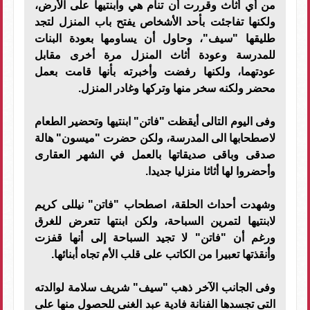
من أي أثاث وقررت أن تنام هي وابنتيها على الأرض،
ولكنها تفاجئت بأحد الأشخاص يفتح باب المنزل لتجد
طليقها "سيف"، وحاول أن يساومها بعودة البنات
للمدرسة وعودة أثاث المنزل مرة أخرى مقابل
عودتهما، ولكنها رفضت وأخبرته بأنها قامت بعمل
محضر ولكنه سخر منها وتركها وغادر المنزل.
وفى اليوم التالى أيقظت "فاتن" ابنتيها وتحضير الطعام
لاصطحابها الى المدرسة، ولكن حضرت "ميسون" هالة
صدقى وباقى صديقاتها بالعمل في الشهر العقارى
وأحضروا لها أثاثا منزليا جديدا.
وشهدت أحداث الحلقة، اصطحاب "فاتن" نيللى كريم
لابنتيها لتمرين السباحة، ولكن ابنتها تتعرض للغرق
ورغم أن "فاتن" لا تجيد السباحة إلى أنها قفزت
وأنقذتها تعبيرا من الكاتب على قلب الأم تجاه أبنائها.
وفى الجانب الآخر ذهب "سيف" شريف سلامة لوالدته
التى تجسدها الفنانة فادية عبد الغنى للحصول منها على