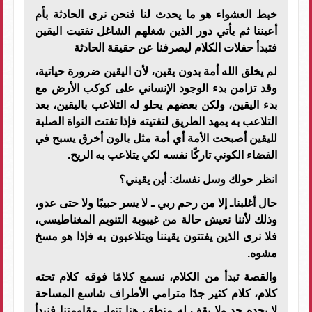
خبط العشواء هو ما يحدث لنا فنحن نرى الحادثة بأم
أعيننا ثم يأتي دور الذين شغلهم الشاغل تفتيت اليقين
فتبدأ حفلات الكلام ليصرفنا عن حقيقة الحادثة
لم يخلق الله أمة بدون يقين، لأن اليقين ضرورة حياتية،
وقد تزامن بدء الوجود الإنساني على كوكب الأرض مع
بدء اليقين، ولكن بعضهم يحلو له التلاعب باليقين، بعد
التلاعب به يمهد الطريق لتفتيته فإذا تفتت النواة الصلبة
لليقين أصبحت الأمة أي أمة مثل بالون أخرق يسبح في
الفضاء الكوني تاركًا نفسه لكي يتلاعب به الريح.
انظر حولك وسل نفسك: أين يقيني؟
حال أغلبناـ إلا من رحم ربي ـ لا يسر حبيبًا ولا حتى عدو،
وذلك لأننا نعيش حالة من غيبوبة التنويم المغناطيسي،
فلا نرى الذين يفتتون يقيننا ويتلاعبون به فإذا هو مسخ
مشوه.
والقصة تبدأ من الكلام، نسمع كلامًا فوقه كلام تحته
كلام، كلام كثير جدًا مترامي الأطراف شاسع المساحة
لا يحده حد ولا يقف له منطق، هنا تنهار مقاومتنا فنبدأ