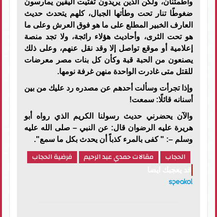
واطمئنان، ولكن الذين يريدون تفتيت اليقين يمارسون
ضغوطًا تنار تحت وطأتها الجبال، كلهم يتحدث حديث
العارف الخبير المطلع على ما هو فوق العرش وعلى ما
هو تحت الثرى، وأحاديث هؤلاء رائجة، ولا تجد منصة
إعلامية أو موقع تواصل إلا وقد نقل عنهم، وعلى ذلك
يصنعون من الحبة قبة وكأن كل بنات مصر معرضات
للقتل متى غادرت الواحدة منهن غرفة نومها.
وإذا تجرأت وسألت أحدهم عن مصدره رد عليك من بين
أسنانه قائلًا: سمعت!
والآن يحضرني حديث رسولنا الكريم الذي رواه أبو
هريرة عليه الرضوان قال: عن النبي – صلى الله عليه
وسلم –: " كفى بالمرء كذباً أن يحدث بكل ما سمع".
الحجاب
مقالات حمدي عبد الرحيم
فرضية الحجاب
قد يعجبك ايضا