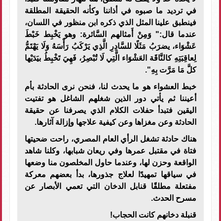
في ترديد ما صبوه في أذاننا وكأنه الحقيقة المطلقة
فينطبق علينا المثل الذي ذكره ابن منظور في اللسان،
عندما قال:" وَمِنْ أَمثالهم السَّائرة: وهو يَخْبِط خَبْطَ
عَشْوَاء، يضرَبُ مَثَلًا للسَّادِرِ الَّذِي يَرْكَبُ رَأْسَهُ وَلَا يَهْتَمُّ
لِعاقِبَتِهِ كالنَّاقَة العَشْوَاء الَّتِي لَا تُبْصِرُ، فَهِيَ تَخْبِطُ بيَدَيْها
كلَّ مَا مَرَّت بِهِ".
خبط العشواء هو ما يحدث لنا، فنحن نرى الحادثة بأم
أعيننا ثم يأتي دور الذين شغلهم الشاغل هو تفتيت
اليقين فتبدأ حفلات الكلام الذي يصرفنا عن حقيقة
الحادثة وعن مغزاها وعن كيفية علاجها وإزالة آثارها.
هناك حادثة تشغل الرأي العام المصري، راحت ضحيتها
فتاة في مقتبل عمرها وفي ريعان شبابها، وكلنا شاهد
الواقعة وحزن لها، وعندما حاول المخلصون منا وضعها
في سياقها تمهيدًا لعلاج جذورها، بدأ بعضهم معركة
مفتعلة مطلقًا قنابل الدخان التي تعمي الأبصار عن
مسرح الحدث.
قنبلة دخانهم كانت الحجاب!