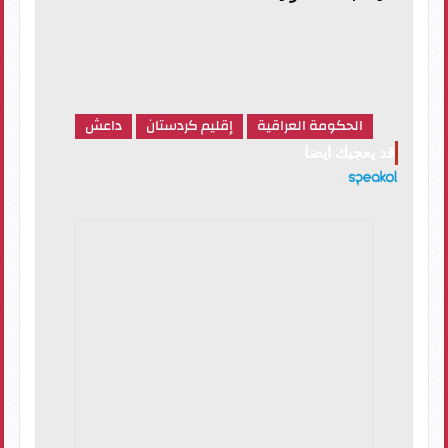
الحكومة العراقية
إقليم كردستان
داعش
قد يعجبك ايضا