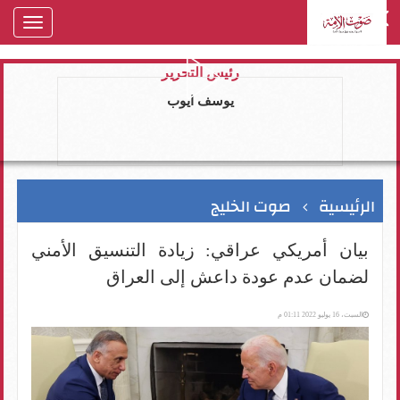
oggle
gation
رئيس التحرير
يوسف ايوب
الرئيسية
صوت الخليج
بيان أمريكي عراقي: زيادة التنسيق الأمني
لضمان عدم عودة داعش إلى العراق
السبت، 16 يوليو 2022 01:11 م