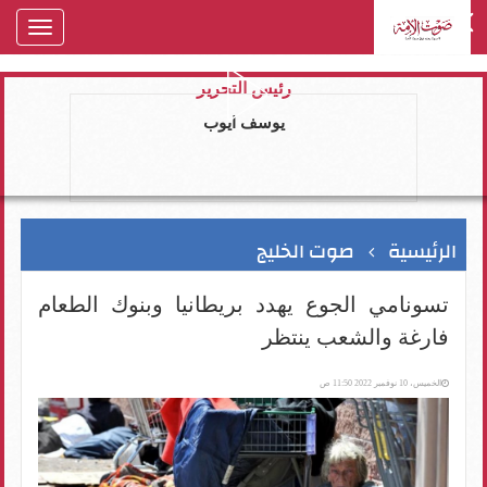
oggle
gation
رئيس التحرير
يوسف ايوب
الرئيسية
صوت الخليج
تسونامي الجوع يهدد بريطانيا وبنوك الطعام
فارغة والشعب ينتظر
الخميس، 10 نوفمبر 2022 11:50 ص