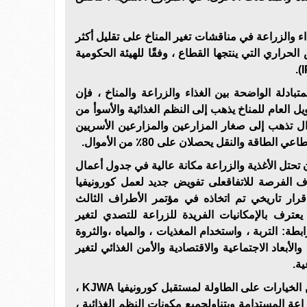
ء والزراعة في مناقشات تغير المناخ على تقليل أكثر
لحراري التي ينتجها القطاع ، وفقًا للهيئة الحكومية
تبادلة الواضحة بين الغذاء والزراعة والمناخ ، فإن
ط من التمويل العام للمناخ يذهب إلى النظم الغذائية والأسوأ من
 الأموال تذهب إلى صغار المزارعين والمزارعين الأسريين
لطاقة والنقل يحصلان على 80٪ من الأموال.
 تحتل الأغذية والزراعة مكانة عالية في جدول أعمال
، لدى الأطراف الفرصة للاتفاقعلى تفويض جديد لعمل كورونيفيا
رار تاريخي تم اتخاذه في مؤتمر الأطراف الثالث
في عام2017 والذي يعترف بالإمكانيات الفريدة للزراعة للتصدي لتغير
طة: التربة ، واستخدام المغذيات ، والمياه ،والثروة
الأبعاد الاجتماعية والاقتصادية والأمن الغذائي لتغير
ية.
و على الرغم من وجود العديد من الخيارات على الطاولة لمستقبل كورونيفيا KJWA ،
اعة المستدامة ويتناولجميع مكونات النظم الغذائية ،