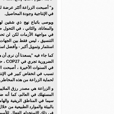
و“ أصبحت الزراعة أكثر عرضة لظ
في الإنتاجية وجودة المحاصيل.
ويوصى باتباع نهج ذي شقين لهذ
والمعاناة، والثاني ، في التحول ط
في مواجهة الأزمات لكن لن تح
التنسيق ، ليس فقط بين الجهات ا
استثمار وتمويل أكبر - وأفضل استهد
كما جاء فيه "يسعدنا أن نرى أن 
الضرور
في السنوات الأخيرة ، أصبحت ا
تسبب في انخفاض كبير في الإنت
لحماية الزراعة من هذه المخاطر.
المستهلك في العالم، كما أنه ض
سيما في المناطق الريفية والهامش
بالبيئة والموارد الطبيعية من خلا
في ذلك الاستخدام الفعال للأسمد