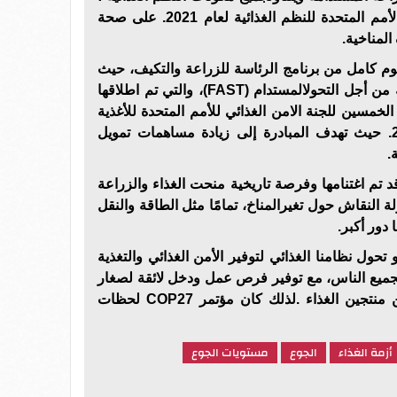
بناءً على الزخم الناتج عن قمة الأمم المتحدة للنظم الغذائية لعام 2021. على صحة
المناخية.
تخصيص يوم كامل من برنامج الرئاسة للزراعة والتكيف، حيث
تم إطلاق مبادرة الغذاء والزراعة من أجل التحولالمستدام (FAST)، والتي تم اطلاقها
لخمسين للجنة الامن الغذائي للأمم المتحدة للأغذية
العالمية (CFS)،في أكتوبر 2022. حيث تهدف المبادرة إلى زيادة مساهمات تمويل
.
 أن COP27 لحظة قد تم اغتنامها وفرصة تاريخية منحت الغذاء والزراعة
ة النقاش حول تغيرالمناخ، تمامًا مثل الطاقة والنقل
 دور أكبر.
حول نظامنا الغذائي لتوفير الأمن الغذائي والتغذية
 لجميع الناس، مع توفير فرص عمل ودخل لائقة لصغار
المزارعين والأسر ولكل فرد من منتجين الغذاء .لذلك كان مؤتمر COP27 لحظات
أزمة الغذاء
الجوع
مستويات الجوع