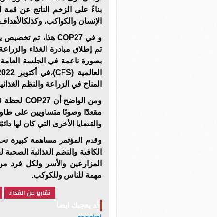
الإنسان والكواكب، وكذلكالأهداف 
و في COP27 هذا، تم 
بصورة ناعمة في الجلسة العامة ا
المناخ في الزراعة والنظم الغذائية
ومن الواضح
مقعدًا وصوتًا متساويين على طاول
والقضايا الأخرى التي كان لها دائمًا
وقدم المؤتمر مساهمة كبيرة نحو ت
الكافية والنظم الغذائية الصحية
مهمة للناس وللكوكب.
تقارير عن الغذاء
قد يعجبك ايضا