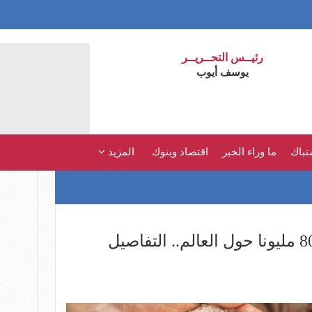
رئيــس التحــريــر
يوسف أيوب
تباك
ما وراء الخبر
اقتصاد وبنوك
المزيد
شبح الجوع يهدد حياة 800 مليونا حول العالم.. التفاصيل