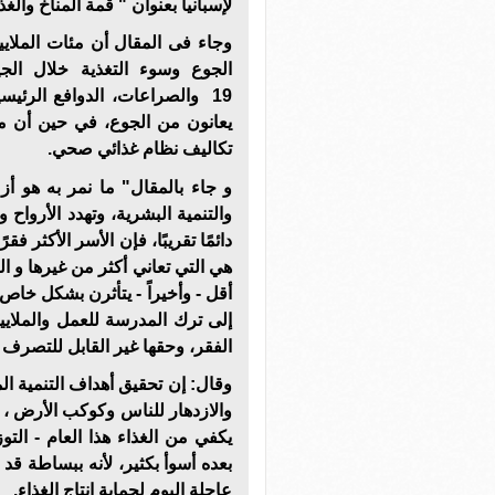
لإسبانيا بعنوان " ‫قمة المناخ والغذاء في مصر".
وجاء فى المقال أن مئات الملاي
يعانون من الجوع، في حين أن 
تكاليف نظام غذائي صحي.
و جاء بالمقال" ما نمر به هو أز
والتنمية البشرية، وتهدد الأروا
هي التي تعاني أكثر من غيرها و الن
أقل - وأخيراً - يتأثرن بشكل خا
إلى ترك المدرسة للعمل والملا
الفقر، وحقها غير القابل للتصرف
والازدهار للناس وكوكب الأرض ، م
بعده أسوأ بكثير، لأنه ببساطة قد 
عاجلة اليوم لحماية إنتاج الغذاء.