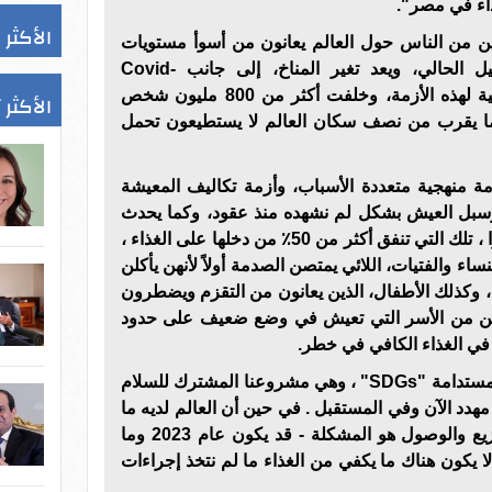
الأكثر 
ين من الناس حول العالم يعانون من أسوأ مستويات
الجوع وسوء التغذية خلال الجيل الحالي، ويعد تغير المناخ، إلى جانب Covid-
19 والصراعات، الدوافع الرئيسية لهذه الأزمة، وخلفت أكثر من 800 مليون شخص
الأكثر 
ما يقرب من نصف سكان العالم لا يستطيعون تحمل
مة منهجية متعددة الأسباب، وأزمة تكاليف المعيشة
ح وسبل العيش بشكل لم نشهده منذ عقود، وكما يحدث
دائمًا تقريبًا، فإن الأسر الأكثر فقرًا ، تلك التي تنفق أكثر من 50٪ من دخلها على الغذاء ،
ساء والفتيات، اللائي يمتصن الصدمة أولاً لأنهن يأكلن
ص، وكذلك الأطفال، الذين يعانون من التقزم ويضطرون
يين من الأسر التي تعيش في وضع ضعيف على حدود
 في الغذاء الكافي في خطر.
وقال: إن تحقيق أهداف التنمية المستدامة "SDGs" ، وهي مشروعنا المشترك للسلام
هدد الآن وفي المستقبل . في حين أن العالم لديه ما
يكفي من الغذاء هذا العام - التوزيع والوصول هو المشكلة - قد يكون عام 2023 وما
لا يكون هناك ما يكفي من الغذاء ما لم نتخذ إجراءات