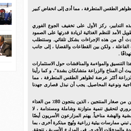
واهر الطقس المتطرفة ، مما أدى إلى انخفاض كبير
ه التدابير، ركز الأول على تخفيف الجوع الفوري
ويل الأمد للنظم الغذائية لزيادة قدرتها على الصمود
دث أي من هذه الإجراءات بشكل تلقائي. وستتطلب
لفاعلة ، ولكن بين القطاعات والقضايا ، إلى جانب
افًا .
هذا التنسيق والمواءمة والمناقشات حول الاستثمارات
ية تجري في COP27 ، حيث أن المناخ والزراعة متشابكان بشدة"، و كما رأينا
لزراعة أكثر عرضة لظواهر الطقس المتطرفة ، مما
اجية ونوعية المحاصيل. يجب أن نبذل قصارى جهدنا
و الزراعة هي مصدر رزق الملايين من صغار المنتجين ، الذين ينتجون 80٪ من الغذاء
روري لتحقيق تنمية متوازنة وشاملة ومستدامة ، لا
ية والهشة مناخياً. يهتم المزارعون الأسريون أيضًا
ل تبني ممارسات بيئية زراعية ونُهج مبتكرة أخرى ، بما
ة والمدخلات الأخرى. في المزارع الأسرية ، تتحقق