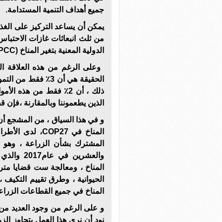
جميع أهداف التنمية المستدامة.
يمكن أن يساعد التركيز على الغذا
من ثلث انبعاثات غازات الاحتباس ا
الدولية المعنية بتغير المناخ (IPCC).
‫ وعلى الرغم من هذه العلاقة الم
الحقيقة هي أن 3٪ فق
ذلك ، أن 2٪ فقط من هذه
الذين يطعموننا وبالمقارنة ،فإن قطاعي ا
و في هذا السياق ، من المشجع أن
المناخ في COP27
المشترك بشأن الزراعة ، وهو ق
والعشرين 
المناخ ، ومعالجة ست قضايا متراب
الحيوانية ، وطرق تقييم التكيف ، و
المناخ في جميع القطاعات الزراع
نود أن نرى هذا العمل يتجاوز الزر