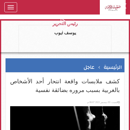
oggle
gation
رئيس التحرير
يوسف ايوب
الرئيسية
عاجل
كشف ملابسات واقعة انتحار أحد الأشخاص
بالغربية بسبب مروره بضائقة نفسية
السبت، 03 ديسمبر 2022 06:07 م