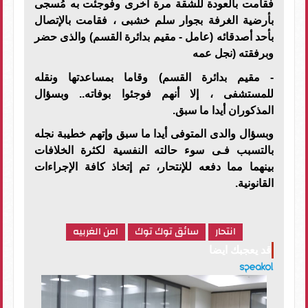
فقامت بالعودة للشقة مرة أخرى وفوجئت به مُسجى
بأرضية الغرفة بجوار سلم خشبى ، فقامت بالإتصال
بأحد أصدقائه (عامل - مقيم بدائرة القسم) والذى حضر
وبرفقته (نجل عمه
- مقيم بدائرة القسم) وقاما بمساعدتها ونقله
للمستشفى ، إلا أنهم فوجئوا بوفاته.. وبسؤال
المذكوران أيدا ما سبق.
وبسؤال والدى المتوفى أيدا ما سبق وإتهم خطيبة نجله
بالتسبب فـى سوء حالته النفسية لكثرة الخلافات
بينهما مما دفعه للإنتحار، تم إتخاذ كافة الإجراءات
القانونية.
انتحار
سائق توك توك
امن الغربيه
قد يعجبك ايضا