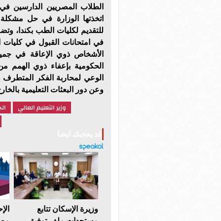
الطلاب المصريين الدارسين في 
اتخذتها الوزارة في حل مشكلة أب
للتقديم لكليات الطب بكندا، وتض
في امتحانات القبول في كليات ا
الأشخاص ذوي الإعاقة في جمي
الحكومية بإعفاء ذوي الهمم من
الوعي لمحاربة الفكر المتطرف 
وعن دور البعثات التعليمية بالخارج
وزير التعليم العالي
ال
قد يعجبك ايضا
وزيرة الإسكان تتابع
مستجدات ملف توفيق
مصر