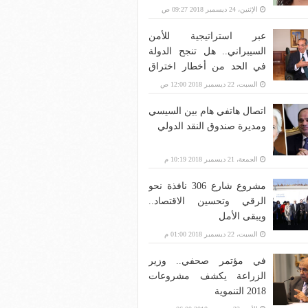
الإثنين، 24 ديسمبر 2018 09:27 ص
عبر استراتيجية للأمن
السيبراني.. هل تنجح الدولة
في الحد من أخطار اختراق
بنية الاتصالات؟
السبت، 22 ديسمبر 2018 12:00 ص
اتصال هاتفي هام بين السيسي
ومديرة صندوق النقد الدولي
الجمعة، 21 ديسمبر 2018 10:19 م
مشروع شارع 306 نافذة نحو
الرقي وتحسين الاقتصاد..
ويبقى الأمل
السبت، 22 ديسمبر 2018 01:00 م
في مؤتمر صحفي.. وزير
الزراعة يكشف مشروعات
2018 التنموية