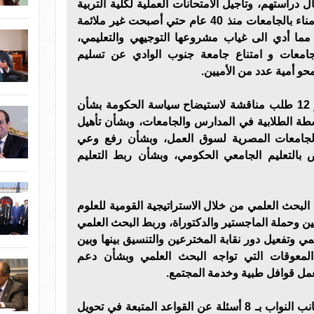
ل دراستهم، وتأجيل الامتحانات العملية لكلية التربية
الرياضية، وعدم تغيير مجالس الأمناء بالجامعات منذ 40 عام حتي أصبحت غير ملائمة
 مما أدي الى غياب مشروعها التوجيهي والتعليمي،
الجامعات و امتناع جامعة جنوب الوادي عن تسليم
محو أمية عدد من الأميين.
وتشهد الجلسة توجية النواب نحو 12 طلب مناقشة لاستيضاح سياسة الحكومة بشأن
شطة الطلابية في المدارس والجامعات، وبشأن تأهيل
بالجامعات المصرية لسوق العمل، وبشأن رفع وعي
بالتعليم الجامعي الحكومي، وبشأن ربط التعليم
بحث العلمي من خلال الاستراتيجية القومية للعلوم
جين وحملة الماجستير والدكتوراة، وربط البحث العلمي
مي وتفعيل دور نقابة المخترعين والتنسيق بينها وبين
 المعوقات التي تواجه البحث العلمي وبشأن دعم
عمل قوافل طبية وخدمة المجتمع.
وتنتهى المواجهة البرلمانية من جانب النواب بـ 8 أسئلة عن القواعد المتبعة في تحويل