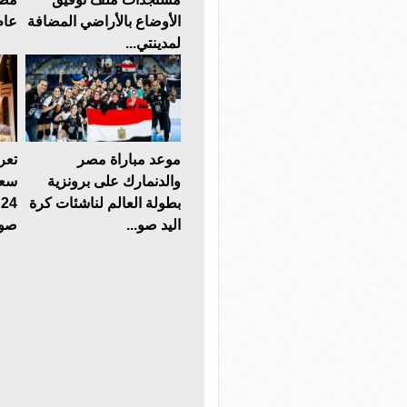
الأوضاع بالأراضي المضافة
عام 2014 صوت
لمدينتي...
موعد مباراة مصر
تعر
والدنمارك على برونزية
سعر
بطولة العالم لناشئات كرة
اليد صو...
صوت