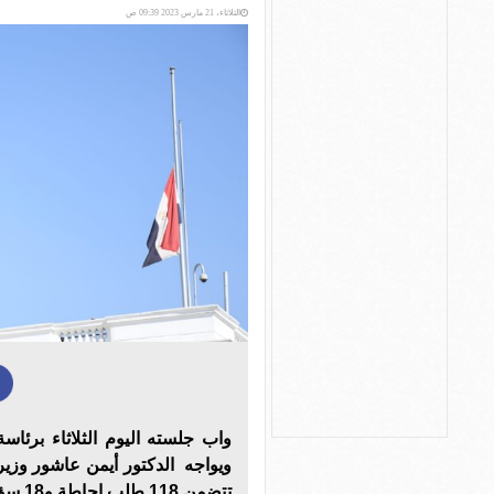
الثلاثاء، 21 مارس 2023 09:39 ص
واب جلسته اليوم الثلاثاء برئاسة
تتضمن 118 طلب إحاطة و18 سؤال و12 طلب مناقشة.