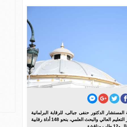
 المستشار الدكتور حنفى جبالى، للرقابة البرلمانية
ويواجه الدكتور أيمن عاشور وزير التعليم العالي والبحث العلمي، بنحو 148 أداة رقابية