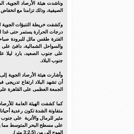
وناشدت هيئة الأرصاد الجوية، ا
الصيفية، وذلك تزامنا مع انخفاض در
وكشفت خريطة التنبؤات الجوية الت
درجات الحرارة يستمر حتى غدا ا
الفترة طقس مائل للبرودة صباحا
والسواحل الشمالية، دافئ على 
على جنوب الصعيد، بارد ليلا عل
جنوب البلاد.
أن تشهد البلاد ارتفاع تدريجى 
الجمعة العظمى على القاهرة على سبيل 
كما كشفت الهيئة العامة للأرصاد 
متفاوتة الشدة تكون رعدية أحيانا 
مثير للرمال والأتربة على جنوب ا
على مسطح البحر المتوسط مما يؤ
الموج إلى من (3:2.5 متر).