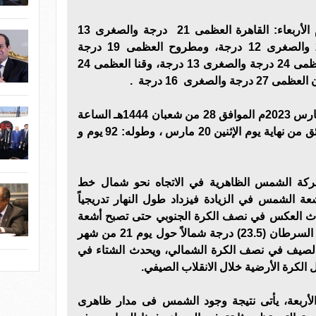
وبالنسبة لدرجات الحرارة، اليوم الأربعاء: القاهرة العظمى 21 درجة والصغرى 13
درجة، والإسكندرية العظمى 20 والصغرى 12 درجة، ومطروح العظمى 19 درجة
والصغرى 12 درجة، وسوهاج العظمى 24 درجة والصغرى 13 درجة، وقنا العظمى 24
وانتهى فصل الشتاء الإثنين 20 مـارس 2023م الموافق 28 من شعبان 1444هـ الساعة
23:26، وبدأ فصل الربيع قبل دقائق من نهاية يوم الإثنين 20 مارس ، وطوله: 92 يوم و
 حركة الشمس الظاهرية في الاتجاه نحو شمال خط
شعة الشمس في الزيادة فيزداد طول النهار تدريجياً
ث العكس في نصف الكرة الجنوبي حتى تصبح أشعة
الشمس عمودية تماماً على مدار السرطان (23.5) درجة شمالاً حول يوم 21 من شهر
ث الصيف في نصف الكرة الشمالي، ويحدث الشتاء في
الكرة الأرضية خلال الانقلاب الصيفي.
ربعة، يأتى نتيجة وجود الشمس فى مدار ظاهرى