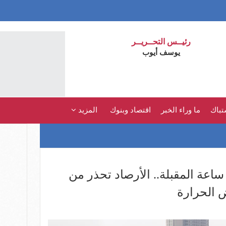
رئيــس التحــريــر
يوسف أيوب
تباك
ما وراء الخبر
اقتصاد وبنوك
المزيد
ا تخففوا الملابس الـ48 ساعة المقبلة.. الأرصاد تحذر من
 الحرارة