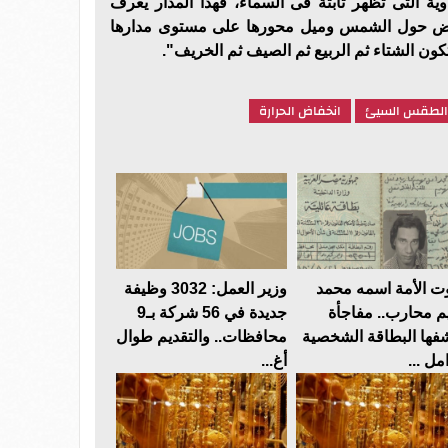
وية التى تظهر ثابتة فى السماء، فهذا المدار يعرف
الأرض حول الشمس وميل محورها على مستوى مدارها
كون الشتاء ثم الربيع ثم الصيف ثم الخريف".
الطقس السيئ
انخفاض الحرارة
 الأمة اسمه محمد
وزير العمل: 3032 وظيفة
م محارب.. مفاجأة
جديدة في 56 شركة بـ9
فها البطاقة الشخصية
محافظات.. والتقديم طوال
مل ...
أغ...