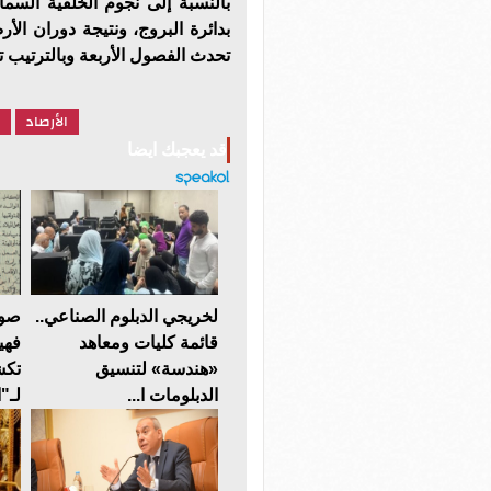
بالنسبة إلى نجوم الخلفية السما
بدائرة البروج، ونتيجة دوران 
تحدث الفصول الأربعة وبالترتيب ت
الأرصاد
قد يعجبك ايضا
لخريجي الدبلوم الصناعي..
صوت
قائمة كليات ومعاهد
فهي
«هندسة» لتنسيق
تكش
الدبلومات ا...
لـ"ا