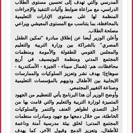
المدرسي والتي تهدف إلى تحسين مستوى الطلاب
الدراسي، مع مراعاة ضوابط وآليات التنفيذ والإجراءات
المنظمة لها على مستوى الإدارات التعليمية
بالمحافظة، بما يتناسب مع المستوى المعيشي ويراعي
مصلحة الطلاب.
وأعلن الوزير أيضا عن إطلاق مبادرة "تمكين الطفل
المصري" بالشراكة بين وزارة التربية والتعليم
والمجلس القومي للطفولة والأمومة ومنظمات
المجتمع المدني ومنظمة اليونيسيف في أربع
محافظات، هم: (شمال سيناء - الجيزة - الأسكندرية -
سوهاج)؛ بهدف نشر وتعزيز السلوكيات والممارسات
الايجابية بين الأطفال وذويهم بالمؤسسات التعليمية
وصناعة التغيير المجتمعي.
وأوضح الوزير أن هذا البرنامج يأتي للتعظيم من الجهود
المتميزة لوزارة التربية والتعليم والتي قامت بها من
أجل التصدي لظواهر العنف والتنمر والسلوكيات
الخاطئة، من خلال دمجها مع جهود ومبادرات منظمات
المجتمع المدنى؛ لخلق بيئة مدرسية آمنة وداعمة
للأطفال، وتعزيز الدمج وقبول الآخر، كما يهدف