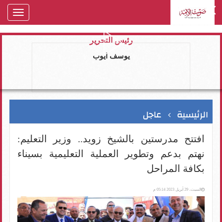
oggle
gation
رئيس التحرير
يوسف ايوب
الرئيسية
عاجل
افتتح مدرستين بالشيخ زويد.. وزير التعليم:
نهتم بدعم وتطوير العملية التعليمية بسيناء
بكافة المراحل
السبت، 29 أبريل 2023 05:14 م