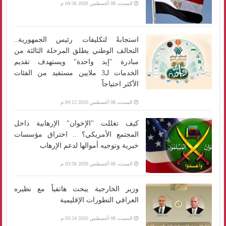
السبت، 08 أغسطس 2026 04:36 م
استجابةً لتكليفات رئيس الجمهورية..
التحالف الوطني يطلق المرحلة الثالثة من
مبادرة "إيد واحدة" ويستهدف تقديم
الخدمات لـ3 ملايين مستفيد من الفئات
الأكثر احتياجاً
السبت، 08 أغسطس 2026 04:12 م
كيف تغللت "الإخوان" الإرهابية داخل
المجتمع الأمريكي؟ .. اختراق مؤسسات
خيرية وتوجيه أموالها لدعم الإرهاب
السبت، 08 أغسطس 2026 03:58 م
وزير الخارجية يبحث هاتفياً مع نظيره
العراقي التطورات الإقليمية
السبت، 08 أغسطس 2026 03:24 م