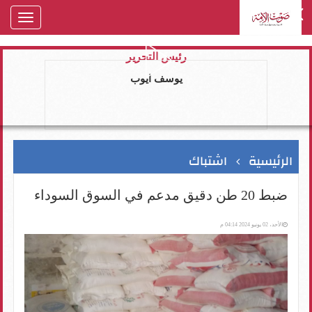
oggle
gation
رئيس التحرير
يوسف ايوب
الرئيسية
اشتباك
ضبط 20 طن دقيق مدعم في السوق السوداء
الأحد، 02 يونيو 2024 04:14 م