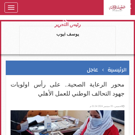
oggle
gation
رئيس التحرير
يوسف ايوب
الرئيسية
عاجل
محور الرعاية الصحية.. على رأس اولويات
جهود التحالف الوطني للعمل الأهلي
الخميس، 05 سبتمبر 2024 01:34 م