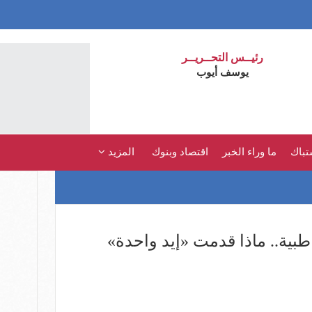
رئيــس التحــريــر
يوسف أيوب
تباك
ما وراء الخبر
اقتصاد وبنوك
المزيد
ية.. ماذا قدمت «إيد واحدة»