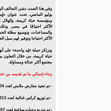
يوليو الماضي، تحت عنوان «إيد
ومؤسسة حياة كريمة، والهلال ا
الأكثر احتياجًا في مصر، وذ
والمساعدات، وتوسيع مظلة الحما
الأكثر احتياجا وتوفير لهم سبل ال
وترتكز حملة «إيد واحدة» على أنه
حياة كريمة، من خلال التعاون بي
مجتمع أكثر عدالة ومساواة.
وجاء إجمالي ما تم تقديمه من خدمات من
- تم تنفيذ معارض ملابس لعدد 30.704 مستفيد.
- تم توزيع كراتين غذائية لعدد 52.313 أسرة مستفيدة.
- تم توزيع وجبات ساخنة لعدد 157.557 مستفيد.