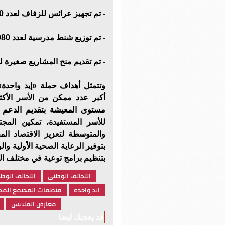
- تم تجهيز عرائس للزفاف لعدد 500 عروسة بواقع 7 أجهزة لكل عروسة.
- تم توزيع شنط مدرسية لعدد 5080 مستفيدا.
- تم تقديم منح المشاريع صغيرة لعدد 3010 مس
وتتمثل أهداف حملة «إيد واحدة»
أكبر عدد ممكن من الأسر الأكث
مستوى المعيشة بتقديم الدعم ا
للأسر المستفيدة، تمكين المج
والمتوسطة لتعزيز الاقتصاد ا
بتوفير الرعاية الصحية الأولية وا
بتنظيم برامج توعية في مختلف ال
التحالف الوطنى
التحالف الوط
ايد واحده
منظمات المجتمع المد
معارض الملابس
قد يعجبك ايضا