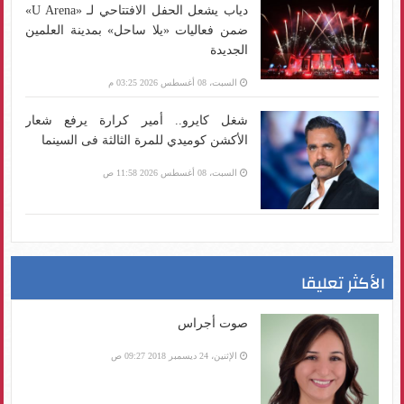
دياب يشعل الحفل الافتتاحي لـ «U Arena»
ضمن فعاليات «يلا ساحل» بمدينة العلمين
الجديدة
السبت، 08 أغسطس 2026 03:25 م
شغل كايرو.. أمير كرارة يرفع شعار
الأكشن كوميدي للمرة الثالثة فى السينما
السبت، 08 أغسطس 2026 11:58 ص
الأكثر تعليقا
صوت أجراس
الإثنين، 24 ديسمبر 2018 09:27 ص