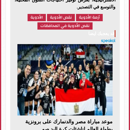
والتوسع في التصدير.
أزمة الأدوية
نقص الأدوية
الأدوية
نقص الأدوية في المحافظات
قد يعجبك ايضا
موعد مباراة مصر والدنمارك على برونزية
بطولة العالم لناشئات كرة اليد صو...