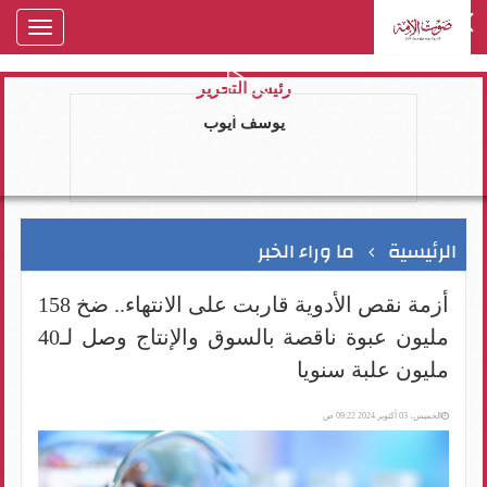
oggle
gation
رئيس التحرير
يوسف ايوب
الرئيسية
ما وراء الخبر
أزمة نقص الأدوية قاربت على الانتهاء.. ضخ 158
مليون عبوة ناقصة بالسوق والإنتاج وصل لـ40
مليون علبة سنويا
الخميس، 03 أكتوبر 2024 09:22 ص