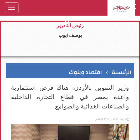
oggle
gation
رئيس التحرير
يوسف ايوب
الرئيسية
اقتصاد وبنوك
وزير التموين بالأردن: هناك فرص استثمارية
واعدة بمصر في قطاع التجارة الداخلية
والصناعات الغذائية والصوامع
الأربعاء، 30 أكتوبر 2024 03:13 م