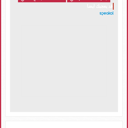
قد يعجبك ايضا