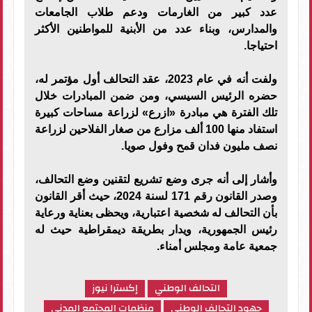
عدد كبير من الغارمات ودعم طلاب الجامعات
والمدارس، وبناء عدد من الأبنية للمواطنين الأكثر
احتياجا.
ولفت أنه في عام 2023، عقد التحالف أول مؤتمر له،
حضره الرئيس السيسي، ومن ضمن المبادرات خلال
تلك الفترة هي مبادرة «ازرع» لزراعة مساحات كبيرة
استفاد منها 100 ألف مزارع من صغار الفلاحين لزراعة
نصف مليون فدان قمح وفول صويا.
وأشار إلى أنه جرى وضع تشريع لتقنين وضع التحالف،
وصدر القانون رقم 171 لسنة 2024، حيث أقر القانون
بأن التحالف له شخصية اعتبارية، ويحظى بعناية ورعاية
رئيس الجمهورية، ويدار بطريقة ديمقراطية حيث له
جمعية عامة ومجلس أمناء.
التحالف الوطني
إكسترا نيوز
جهود التحالف الوطني
منظمات المجتمع المدني