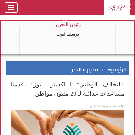
oggle
gation
رئيس التحرير
يوسف ايوب
الرئيسية
ما وراء الخبر
"التحالف الوطني" لـ"اكسترا نيوز": قدمنا
مساعدات غذائية لـ 20 مليون مواطن
السبت، 23 نوفمبر 2024 11:24 ص