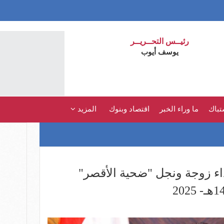
رئيــس التحــريــر
يوسف أيوب
تباك
ما وراء الخبر
اقتصاد وبنوك
المزيد
داء زوجة ونجل "ضحية الأقصر"