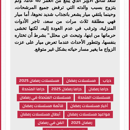
سعد سائق الأوبر الذي يبلغ من العمر 40 عاما، ولم
يتزوج بسبب والدته التي ترفض جميع المرشحات،
وحينما يلتقي ميار يشعر بانجذاب شديد نحوها، أما ميار
فهي مطلقة ثلاث مرات من سعد، تاجر الأدوات
المنزلية، وترغب في عدم العودة إليه، لكنها تخشى
حرمانها من ابنها، وتبحث عن محلل" بشرط أن تختاره
بنفسها، وتتطور الأحداث عندما تعرض ميار على عزت
الزواج ما يغير مسار حياته بشكل غير متوقع.
دياب
مسلسلات رمضان
مسلسلات رمضان 2025
دراما رمضان
دراما رمضان 2025
دراما المتحدة
مسلسلات المتحدة
مسلسلات المتحدة في رمضان
أخبار مسلسلات رمضان
قائمة مسلسلات رمضان
مواعيد مسلسلات رمضان
أبطال مسلسلات رمضان
رمضان 2025
الفن في رمضان