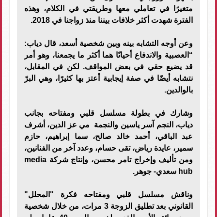
متغيرًا في تعاملي معها وطريقتي في الكلام، وهذه
الفترة شهدت أكثر خلافات بيننا منذ زواجنا في 2018.
وعن أوجه التشابه بينه وبين شخصية أسعد، قال دياب:
“العصبية والاندفاع أحيانًا هما أكثر ما يجمعنا، وهو أمر
قد يضيع حقي في بعض المواقف. لكن في المقابل،
نتشابه أيضًا في صفة إيجابية أعتز بها كثيرًا، وهي البرّ
بالوالدين.
وشارك في بطولة مسلسل قلبي ومفتاحه بجانب
دياب، النجم آسر ياسين والنجمة مي عز الدين، أشرف
عبد الباقي، أحمد خالد صالح، سما إبراهيم، حازم
سمير، عايدة رياض، تقى حسام، وعدد آخر من الفنانين،
ومن تأليف وإخراج تامر محسن، وإنتاج شركة media
hub سعدي- جوهر.
وناقش مسلسل قلبي ومفتاحه فكرة "المحلل"
القانوني بعد تطليق الزوجة 3 مرات، من خلال شخصية