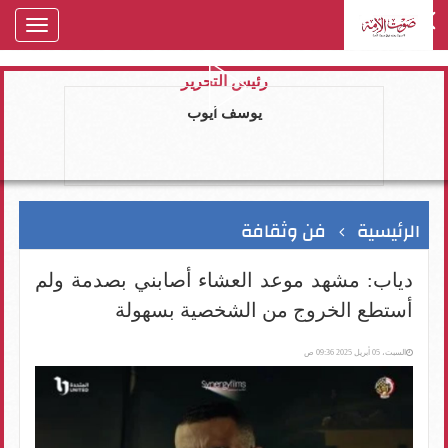
oggle
gation
رئيس التحرير
يوسف ايوب
الرئيسية
فن وثقافة
دياب: مشهد موعد العشاء أصابني بصدمة ولم
أستطع الخروج من الشخصية بسهولة
السبت، 05 أبريل 2025 09:36 ص