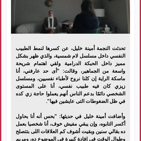
تحدثت النجمة أمينة خليل، عن كسرها لنمط الطبيب
النفسي داخل مسلسل لام شمسية، والذي ظهر بشكل
مميز داخل الحبكة الدرامية ولقي اهتمام شريحة
واسعة من الجماهير، وقالت: "أى حد عارفني، أنا
ماسكة الراية إن كلنا نروح لأطباء نفسيين، ومسلسل
زيزي كان فيه طبيب نفسي، أنا على المستوى
الشخصي دائمًا بدعم الناس أنهم يعملوا حاجة زي كده
في ظل الضغوطات التى عايشين فيها".
وأضافت أمينة خليل في حديثها: "بحس أنه أنا بحاول
أكسر التابوه، وإن يبقي مفيش خوف، أنا شخصيا بعمل
ده بقالي سنين وبقيت أشوف كم العلاقات اللى بتتصلح
وطوال الوقت في إفادة كبيرة في الموضوع ده، ومريم