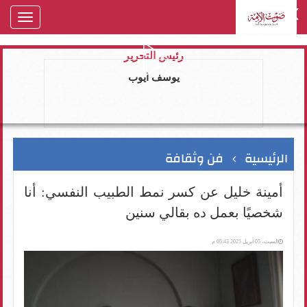
oggle
gation
رئيس التحرير
يوسف ايوب
الرئيسية
فن وثقافة
أمينة خليل عن كسر نمط الطبيب النفسي: أنا
شخصيًا بعمل ده بقالي سنين
السبت، 05 أبريل 2025 05:43 م