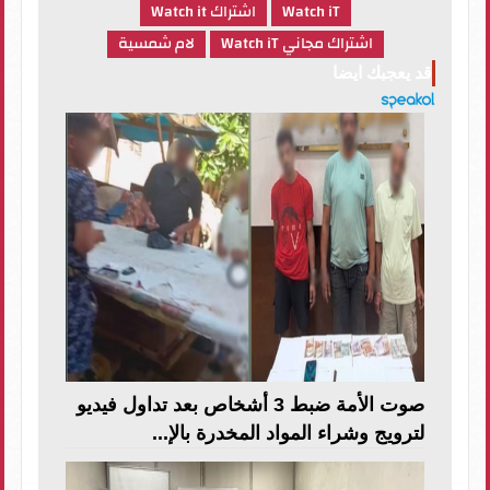
Watch iT
اشتراك Watch it
اشتراك مجاني Watch iT
لام شمسية
قد يعجبك ايضا
صوت الأمة ضبط 3 أشخاص بعد تداول فيديو
لترويج وشراء المواد المخدرة بالإ...