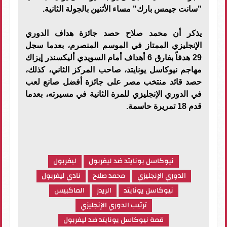
"سانت جيمس بارك" مساء الأثنين بالجولة الثانية.
يذكر أن محمد صلاح حصد جائزة هداف الدوري
الإنجليزي الممتاز في الموسم المنصرم، بعدما سجل
29 هدفاً بفارق 6 أهداف أمام السويدي أليكسندر إيزاك
مهاجم نيوكاسل يونايتد، صاحب المركز الثاني، كذلك،
حصد قائد منتخب مصر على جائزة أفضل صانع لعب
في الدوري الإنجليزي للمرة الثانية في مسيرته، بعدما
قدم 18 تمريرة حاسمة.
نيوكاسل يونايتد ضد ليفربول
ليفربول
الدوري الإنجليزي
محمد صلاح
نادي ليفربول
نيوكاسل يونايتد
الريدز
الماكبيس
ترتيب الدوري الإنجليزي
قمة نيوكاسل يونايتد ضد ليفربول