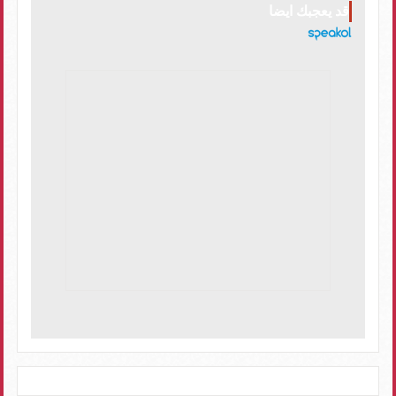
قد يعجبك ايضا