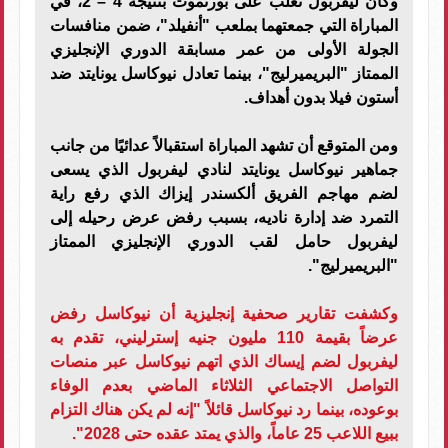
وكان ليفربول تغلب على بورنموث بنتيجة 4 – 2، في
المباراة التي جمعتهما بملعب "أنفيلد"، ضمن منافسات
الجولة الأولى من عمر مسابقة الدوري الإنجليزي
الممتاز "البريميرليج"، بينما تعادل نيوكاسل يونايتد ضد
أستون فيلا بدون أهداف.
ومن المتوقع أن تشهد المباراة استقبالاً عدائيًا من جانب
جماهير نيوكاسل يونايتد لنادي ليفربول الذي يسعى
لضم مهاجم الفريق ألكسندر إيزاك الذي رفع راية
التمرد ضد إدارة ناديه، بسبب رفض عرض رحيله إلى
ليفربول حامل لقب الدوري الإنجليزي الممتاز
"البريميرليج".
وكشفت تقارير صحفية إنجليزية أن نيوكاسل رفض
عرضاً بقيمة 110 مليون جنيه إسترليني، تقدم به
ليفربول لضم إيساك الذي اتهم نيوكاسل عبر منصات
التواصل الاجتماعي الثلاثاء الماضي بعدم الوفاء
بوعوده، بينما رد نيوكاسل قائلاً "إنه لم يكن هناك التزام
ببيع اللاعب 25 عاماً، والذي يمتد عقده حتى 2028".