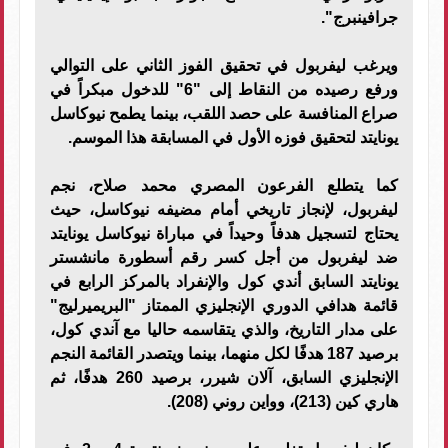
جرافينبرج".
ويرغب ليفربول في تحقيق الفوز الثاني على التوالي
ورفع رصيده من النقاط إلى "6" للدخول مبكراً في
صراع المنافسة على حصد اللقب، بينما يطمح نيوكاسل
يونايتد لتحقيق فوزه الأول في المسابقة هذا الموسم.
كما يتطلع الفرعون المصري محمد صلاح، نجم
ليفربول، لإنجاز تاريخي أمام مضيفه نيوكاسل، حيث
يحتاج لتسجيل هدفاً وحيداً في مباراة نيوكاسل يونايتد
ضد ليفربول من أجل كسر رقم أسطورة مانشستر
يونايتد السابق أندي كول والإنفراد بالمركز الرابع في
قائمة هدافي الدوري الإنجليزي الممتاز "البريميرليج"
على مدار التاريخ، والذي يتقاسمه حاليا مع آندي كول،
برصيد 187 هدفًا لكل منهما، بينما ويتصدر القائمة النجم
الإنجليزي السابق، آلان شيرر، برصيد 260 هدفًا، ثم
هاري كين (213)، وواين روني (208).