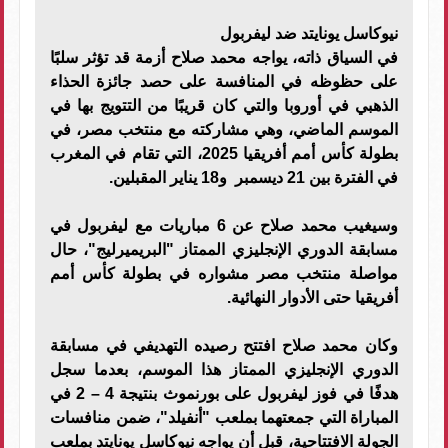
نيوكاسل يونايتد ضد ليفربول
في السياق ذاته، يواجه محمد صلاح أزمة قد تؤثر سلبًا
على حظوظه في المنافسة على حصد جائزة الحذاء
الذهبي في أوروبا والتي كان قريبًا من التتويج بها في
الموسم الماضي، وهي مشاركته مع منتخب مصر، في
بطولة كأس أمم أفريقيا 2025، التي تقام في المغرب
في الفترة بين 21 ديسمبر و18 يناير المقبلين.
وسيغيب محمد صلاح عن 6 مباريات مع ليفربول في
مسابقة الدوري الإنجليزي الممتاز "البريميرليج"، حال
مواصلة منتخب مصر مشواره في بطولة كأس أمم
أفريقيا حتى الأدوار النهائية.
وكان محمد صلاح افتتح رصيده التهديفي في مسابقة
الدوري الإنجليزي الممتاز هذا الموسم، بعدما سجل
هدفًا في فوز ليفربول على بورنموث بنتيجة 4 – 2 في
المباراة التي جمعتهما بملعب "أنفيلد"، ضمن منافسات
الجولة الافتتاحية، قبل أن يواجه نيوكاسل يونايتد بملعب