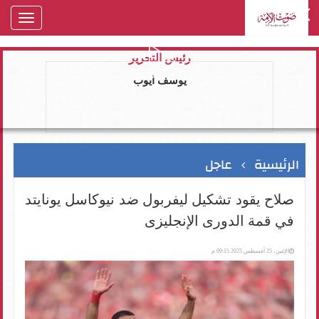
oggle
gation
رئيس التحرير
يوسف ايوب
الرئيسية
عاجل
صلاح يقود تشكيل ليفربول ضد نيوكاسل يونايتد
في قمة الدورى الإنجليزى
الإثنين، 25 أغسطس 2025 09:15 م