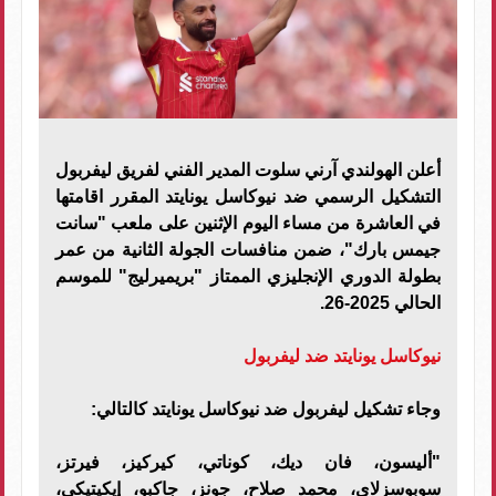
أعلن الهولندي آرني سلوت المدير الفني لفريق ليفربول
التشكيل الرسمي ضد نيوكاسل يونايتد المقرر اقامتها
في العاشرة من مساء اليوم الإثنين على ملعب "سانت
جيمس بارك"، ضمن منافسات الجولة الثانية من عمر
بطولة الدوري الإنجليزي الممتاز "بريميرليج" للموسم
الحالي 2025-26.
نيوكاسل يونايتد ضد ليفربول
وجاء تشكيل ليفربول ضد نيوكاسل يونايتد كالتالي:
"أليسون، فان ديك، كوناتي، كيركيز، فيرتز،
سوبوسزلاي، محمد صلاح، جونز، جاكبو، إيكيتيكي،