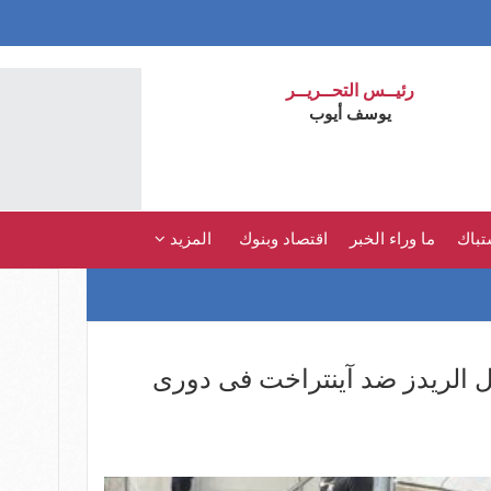
رئيــس التحــريــر
يوسف أيوب
تباك
ما وراء الخبر
اقتصاد وبنوك
المزيد
 الريدز ضد آينتراخت فى دورى