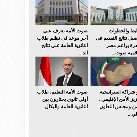
ابط والخطوات..
صوت الأمة تعرف على
صيل نتائج التقديم فى
آخر موعد فى تظلم طلاب
درة براعم مصر
الثانوية العامة على نتائج
قمية صوت...
الد...
 شراكة استراتيجية
صوت الأمة التعليم: طلاب
يز الأمن الإقليمي..
أولى ثانوي يختارون بين
من ومجلس التعاون
الثانوية العامة والبكال...
ي...