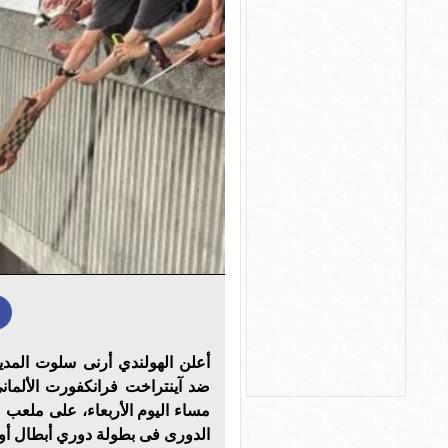
أعلن الهولندي أرنى سلوت المدي
ضد آينتراخت فرانكفورت الألمانى
مساء اليوم الأربعاء، على ملعب 
الدورى فى بطولة دوري أبطال أور