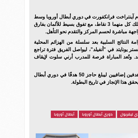
م آينتراخت فرانكفورت في دوري أبطال أوروبا وسط
ظروف متشابهة للفريقين، إذ يمتلك كل منهما 3 نقاط، مع تفوق بسيط للألمان بفارق
واجهة مباشرة لحسم المركز والتقدم نحو التأهل.
 النتائج السلبية بعد سلسلة من الهزائم المحلية
ستر يونايتد في "أنفيلد"، ليواصل الفريق فترة تراجع
. وتُعد المباراة فرصة للمدرب أرني سلوت لإيقاف
كما يترقب محمد صلاح تسجيل هدفين إضافيين ليبلغ حاجز 50 هدفًا في دوري أبطال
قق هذا الإنجاز في تاريخ البطولة.
ي ليفربول
دوري أبطال أوروبا
أبطال أوروبا