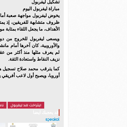
تشكيل ليفربول
مباراة ليفربول اليوم
يخوض ليفربول مواجهة صعبة أما
الأهداف، ما يجعل اللقاء بمثابة م
ويسعى ليفربول للخروج من دوامة
والأوروبية، كان آخرها أمام مانش
لم يعرف مثلها منذ أكثر من عقد
نزيف النقاط واستعادة الثقة.
أوروبا، ويصبح أول لاعب أفريقي يح
اينتراخت ضد ليفربول
ناد
قد يعجبك ايضا