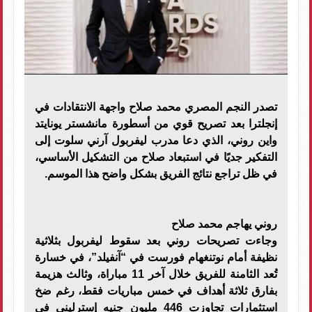
تصدر النجم المصري محمد صلاح واجهة الانتقادات في
إنجلترا بعد تصريح قوي من أسطورة مانشستر يونايتد
واين روني، الذي دعا مدرب ليفربول آرني سلوت إلى
التفكير جديًا في استبعاد صلاح من التشكيل الأساسي،
في ظل تراجع نتائج الفريق بشكل واضح هذا الموسم.
روني يهاجم محمد صلاح
وجاءت تصريحات روني بعد سقوط ليفربول بثلاثية
نظيفة أمام نوتنغهام فورست في “آنفيلد”، في خسارة
تُعد الثامنة للفريق خلال آخر 11 مباراة، وثالث هزيمة
بفارق ثلاثة أهداف في خمس مباريات فقط، رغم ضخ
استثمارات تجاوزت 446 مليون جنيه إسترليني في