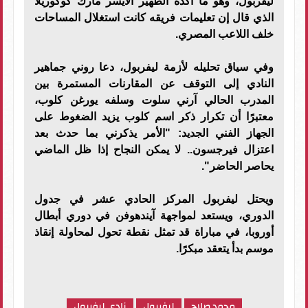
ليفربول، وهو ما أكده الظهير الأيسر مارك كوكوريلا
الذي قال إن تعليمات فريقه كانت استغلال المساحات
خلف اللاعب المصري.
وفي سياق تحليله لأزمة ليفربول، دعا روني جماهير
النادي إلى التوقف عن المقارنات المستمرة بين
المدرب الحالي آرني سلوت وسلفه يورغن كلوب،
معتبرًا أن تكرار ذكر اسم كلوب يزيد الضغوط على
الجهاز الفني الجديد: "الأمر يذكرني بما حدث بعد
اعتزال فيرجسون.. لا يمكن النجاح إذا ظل الماضي
يحاصر الحاضر".
ويحتل ليفربول المركز الحادي عشر في جدول
الدوري، ويستعد لمواجهة آيندهوفن في دوري أبطال
أوروبا، في مباراة قد تمثل نقطة تحول لمحاولة إنقاذ
موسم بدأ يتعقد مبكرًا.
محمد صلاح
ليفربول
نادي ليفربول