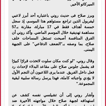
الميركاتو الأخير.
وبرز صلاح فى حديث روني باعتباره أحد أبرز لاعبي
ليفربول الذين تراجع مستواهم هذا الموسم، إذ سجل
خمسة أهداف فقط في 17 مباراة، مقارنة بـ57
مساهمة تهديفية خلال الموسم الماضي. وأكد روني أن
الفرق المنافسة أصبحت تستغل المساحات خلف
صلاح، بما وصفه بـ"الضعف الدفاعي" على الجبهة
اليمنى.
وقال روني، "لو كنت مكان سلوت لاتخذت قرارًا كبيرًا
قد يشمل جلوس صلاح على مقاعد البدلاء لإحداث رد
فعل داخل الفريق. عندما يرى اللاعبون أن النجم الأول
لا يؤدي واجباته كاملة، فهذا يرسل رسالة سلبية لبقية
المجموعة."
وأشار روني إلى أن تشيلسي نفسه كشف عن
استهدافه لجبهة صلاح خلال مواجهته الأخيرة ضد