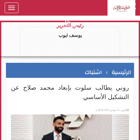
oggle
gation
رئيس التحرير
يوسف ايوب
الرئيسية
اشتباك
روني يطالب سلوت بإبعاد محمد صلاح عن
التشكيل الأساسي
الإثنين، 24 نوفمبر 2025 06:36 م