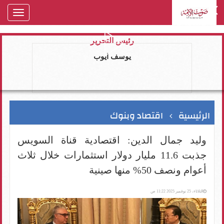
oggle
gation
رئيس التحرير
يوسف ايوب
الرئيسية
اقتصاد وبنوك
وليد جمال الدين: اقتصادية قناة السويس
جذبت 11.6 مليار دولار استثمارات خلال ثلاث
أعوام ونصف 50% منها صينية
الثلاثاء، 25 نوفمبر 2025 11:22 ص