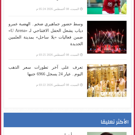
السبت، 08 أغسطس 2026 05:24 م
وسط حضور جماهيري ضخم.. الهضبة عمرو
دياب يشعل الحفل الافتتاحي لـ «U Arena»
ضمن فعاليات «يلا ساحل» بمدينة العلمين
الجديدة
السبت، 08 أغسطس 2026 03:25 م
تعرف على آخر تطورات سعر الذهب
اليوم.. عيار 24 يسجل 6966 جنيها
السبت، 08 أغسطس 2026 03:22 م
الأكثر تعليقا