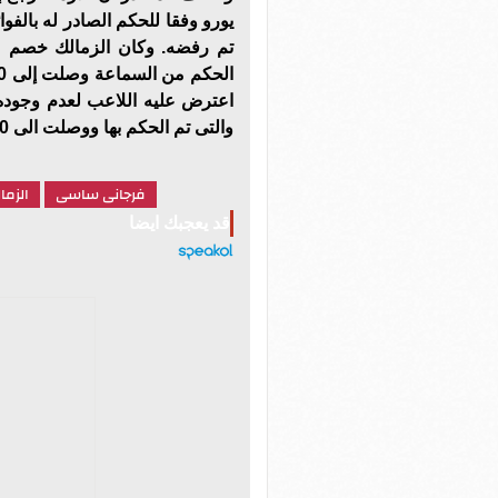
يورو وفقا للحكم الصادر له بالفوا
تم رفضه. وكان الزمالك خصم م
اعترض عليه اللاعب لعدم وجوده
والتى تم الحكم بها ووصلت الى 880 ألف يورو.
فرجانى ساسى
الزما
قد يعجبك ايضا