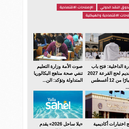
وق النقد الدولي
الإصلاحات الاقتصادية
احات الاقتصادية والهيكلية
رة الداخلية: فتح باب
صوت الأمة وزارة التعليم
التقديم لحج القرعة 2027
تنفي صحة مناهج البكالوريا
اعتبارًا من 12 أغسطس
المتداولة وتؤكد: الن...
.
ج اختبارات أكاديمية
«يلا ساحل 2026» يقدم