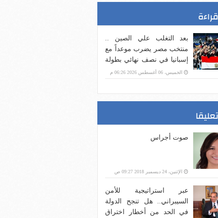
قراءة
بعد التغلب علي الصين ..
منتخب مصر يضرب موعداً مع
إسبانيا في نصف نهائي بطولة
العالم لناشئات اليد
الخميس، 06 أغسطس 2026 06:26 م
تعليقا
صوت أجراس
الإثنين، 24 ديسمبر 2018 09:27 ص
عبر استراتيجية للأمن
السيبراني.. هل تنجح الدولة
في الحد من أخطار اختراق