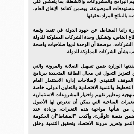
قييم البرامج والمشروعات والأنشطة، بما ينعكس على
لمستهدفات الموضوعة، ويضمن كفاءة الإنفاق العام،
بالنتائج المراد تحقيقها.
 رانيا المشاط، عن جهود الدولة في تنفيذ وثيقة
طاع الخاص، وتشكيل وحدة الشركات المملوكة للدولة
 الشركات، موضحة أن الوحدة لديها صلاحيات واضحة
سب بشأن الشركات المملوكة للدولة.
ذتها الوزارة ضمن تسهيل الصلابة والمرونة والتي
تعزيز التحول في مجال الطاقة المتجددة ببرنامج
لموقف التنفيذي لإصلاحات إدارة الاستثمار العام
 التخطيط والتنمية الاقتصادية والتعاون الدولي، خاصة
منهجية ومعايير تقييم واختيار المشروعات الاستثمارية
غيرات المناخية التي يمكن أن تتعرض لها الأصول
تي من شأنها مواجهة هذه التغيرات، وزيادة عدد
من منصة «نُوفّي». وأكدت "المشاط"أن الحكومة
نمو وتعزيز مرونة الاقتصاد وتحقيق التنمية وخلق