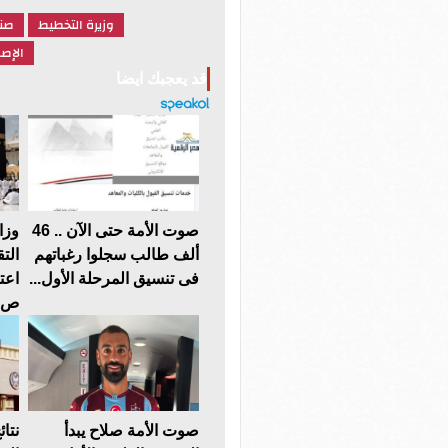
وزيرة التخطيط
صند
الإصل
قد يعجبك ايضا
صوت الأمة حتى الآن .. 46
وزا
ألف طالب سجلوا رغباتهم
فى تنسيق المرحلة الأول...
ص..
صوت الأمة صلاح يبدأ
نتائ