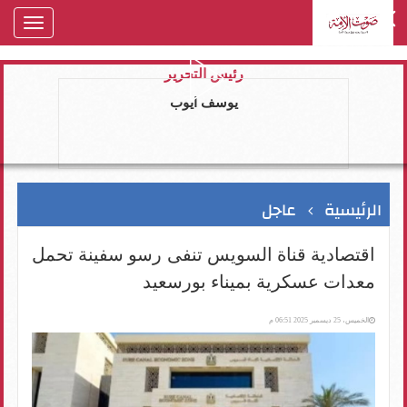
oggle
gation
رئيس التحرير
يوسف ايوب
الرئيسية
عاجل
اقتصادية قناة السويس تنفى رسو سفينة تحمل
معدات عسكرية بميناء بورسعيد
الخميس، 25 ديسمبر 2025 06:51 م