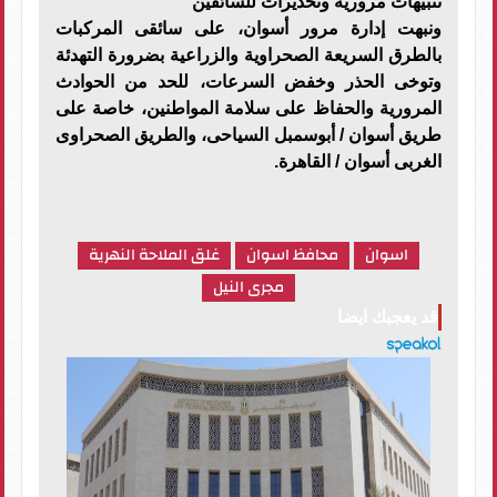
تنبيهات مرورية وتحذيرات للسائقين
ونبهت إدارة مرور أسوان، على سائقى المركبات
بالطرق السريعة الصحراوية والزراعية بضرورة التهدئة
وتوخى الحذر وخفض السرعات، للحد من الحوادث
المرورية والحفاظ على سلامة المواطنين، خاصة على
طريق أسوان / أبوسمبل السياحى، والطريق الصحراوى
الغربى أسوان / القاهرة.
اسوان
محافظ اسوان
غلق الملاحة النهرية
مجرى النيل
قد يعجبك ايضا