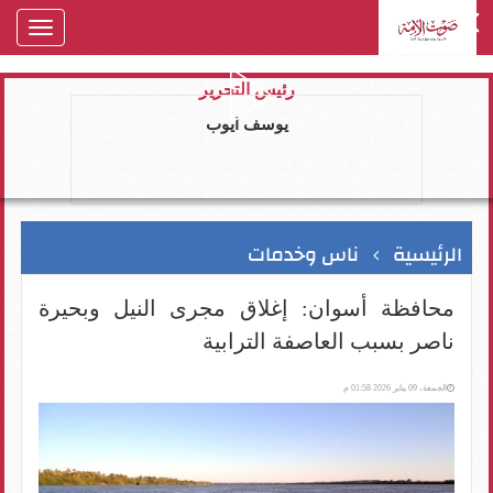
oggle
gation
رئيس التحرير
يوسف ايوب
الرئيسية
ناس وخدمات
محافظة أسوان: إغلاق مجرى النيل وبحيرة
ناصر بسبب العاصفة الترابية
الجمعة، 09 يناير 2026 01:58 م