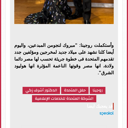
وأستكملت روجينا: "مبروك لنجومن المبدعين، واليوم
أيضا كلنا نشهد على ميلاد جديد لمخرجين ومؤلفين جدد
تقدمهم المتحدة فى خطوة جريئة تحسب لها مصر دائما
ولادة، انها مصر وقوتها الناعمة المؤثرة انها هوليود
الشرق".
روجينا
حفل المتحدة
الدكتور أشرف زكي
الشركة المتحدة للخدمات الإعلامية
قد يعجبك ايضا