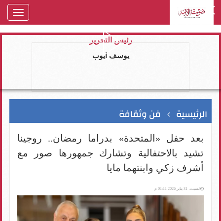
oggle
gation
رئيس التحرير
يوسف ايوب
الرئيسية
فن وثقافة
بعد حفل «المتحدة» بدراما رمضان.. روجينا
تشيد بالاحتفالية وتشارك جمهورها صور مع
أشرف زكي وابنتهما مايا
السبت، 31 يناير 2026 01:11 م