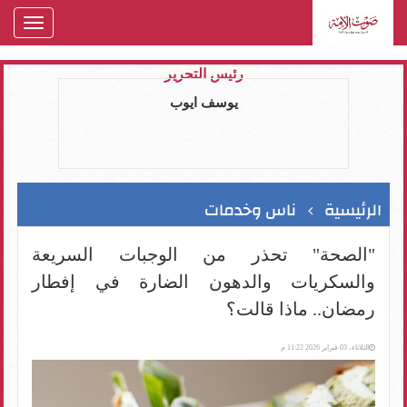
oggle
gation
رئيس التحرير
يوسف ايوب
الرئيسية
ناس وخدمات
"الصحة" تحذر من الوجبات السريعة
والسكريات والدهون الضارة في إفطار
رمضان.. ماذا قالت؟
الثلاثاء، 03 فبراير 2026 11:22 م