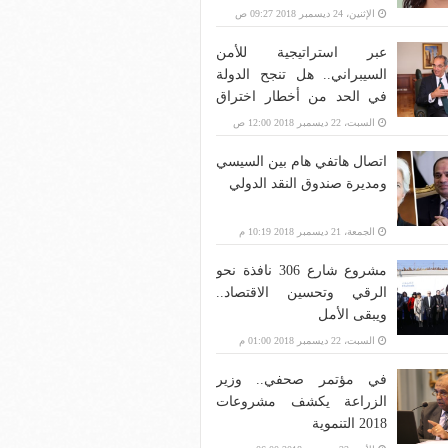
الإثنين، 24 ديسمبر 2018 09:27 ص
عبر استراتيجية للأمن
السيبراني.. هل تنجح الدولة
في الحد من أخطار اختراق
بنية الاتصالات؟
السبت، 22 ديسمبر 2018 12:00 ص
اتصال هاتفي هام بين السيسي
ومديرة صندوق النقد الدولي
الجمعة، 21 ديسمبر 2018 10:19 م
مشروع شارع 306 نافذة نحو
الرقي وتحسين الاقتصاد..
ويبقى الأمل
السبت، 22 ديسمبر 2018 01:00 م
في مؤتمر صحفي.. وزير
الزراعة يكشف مشروعات
2018 التنموية