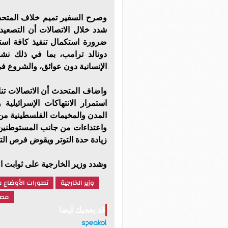
وصرح السفير تميم خلاف المتحد
شدد خلال الاتصالات أن التصعي
ضرورة استكمال تنفيذ كافة است
دونالد ترامب، بما في ذلك نشر
الإنسانية دون عوائق، والشروع في 
واضاف المتحدث أن الاتصالات تن
استمرار الانتهاكات الإسرائيلي
المدن والمخيمات الفلسطينية من 
واعتداءات من جانب المستوطنين ع
زيادة حدة التوتر ويقوض فرص الت
وشدد وزير الخارجية على ثوابت ا
وزير الخارجية
تطورات الأوضاع ف
مصر
قد يعجبك ايضا