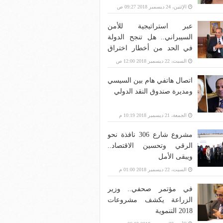
الإثنين، 24 ديسمبر 2018 09:27 ص
عبر استراتيجية للأمن
السيبراني.. هل تنجح الدولة
في الحد من أخطار اختراق
بنية الاتصالات؟
السبت، 22 ديسمبر 2018 12:00 ص
اتصال هاتفي هام بين السيسي
ومديرة صندوق النقد الدولي
الجمعة، 21 ديسمبر 2018 10:19 م
مشروع شارع 306 نافذة نحو
الرقي وتحسين الاقتصاد..
ويبقى الأمل
السبت، 22 ديسمبر 2018 01:00 م
في مؤتمر صحفي.. وزير
الزراعة يكشف مشروعات
2018 التنموية