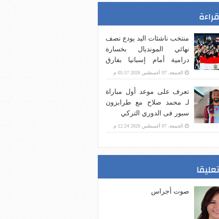
قراءة
منتخب ناشئات اليد يودع نصف
نهائي المونديال بخسارة
درامية أمام إسبانيا بفارق
هدف
الجمعة، 07 أغسطس 2026 05:57 م
تعرف على موعد أول مباراة
لـ محمد صلاح مع طرابزون
سبور فى الدوري التركي
الجمعة، 07 أغسطس 2026 12:24 م
تعليقا
صوت أجراس