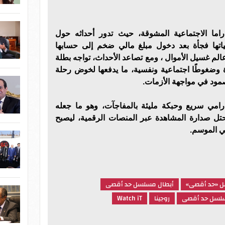
اما الاجتماعية المشوقة، حيث تدور أحداثه حول
تها فجأة بعد دخول مبلغ مالي ضخم إلى حسابها
الم غسيل الأموال ، ومع تصاعد الأحداث، تواجه بطلة
ضغوطًا اجتماعية ونفسية، ما يدفعها لخوض رحلة
لصمود في مواجهة الأزمات.
امي سريع وحبكة مليئة بالمفاجآت، وهو ما جعله
ل صدارة المشاهدة عبر المنصات الرقمية، ليصبح
في الموسم.
 «حد أقصى»
أبطال مسلسل حد أقصى
لسل حد أقصى
روجينا
Watch iT