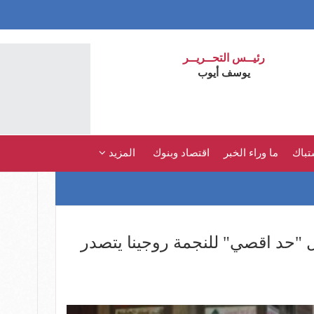
رئيــس التحــريــر
يوسف أيوب
تباك
ما وراء الخبر
اقتصاد وبنوك
المزيد
 .. مسلسل "حد اقصي" للنجمة روجينا يتصدر