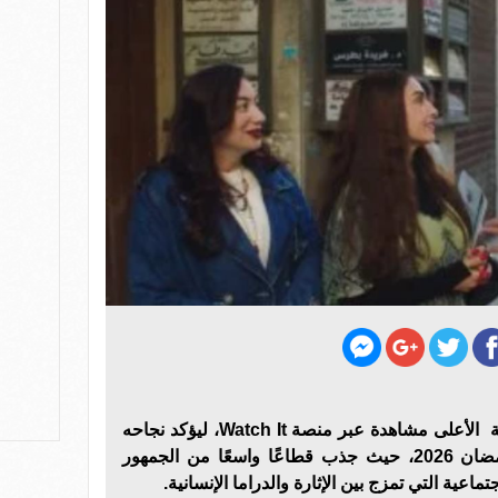
تصدر مسلسل «حد أقصى» قائمة الأعلى مشاهدة عبر منصة Watch It، ليؤكد نجاحه
الكبير بعد عرضه في موسم رمضان 2026، حيث جذب قطاعًا واسعًا من الجمهور
عية التي تمزج بين الإثارة والدراما الإنسانية.