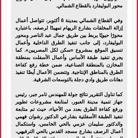
محور البوليفارد بالقطاع الشمالي.
وفي القطاع الشمالي بمدينة 6 أكتوبر، تتواصل أعمال
إزالة المخلفات بشارع الريهام تمهيدًا لرصفه، باعتباره
محورًا حيويًا يربط بين طريق جمال عبد الناصر ومحور
البوليفارد، إلى جانب تنفيذ الطرق الداخلية وأعمال
تنسيق الموقع بمشروع «سكن لكل المصريين». كما
يجري تنفيذ طبقة الأساس وأعمال الأسفلت بمنطقة
المخازن بالمنطقة الصناعية، ضمن خطة رفع كفاءة
الطرق بالمناطق الإنتاجية. وتتضمن الأعمال أيضًا تنفيذ
دهانات طريق وادي دجلة بالتوسعات الشرقية.
كما تناول التقرير نتائج جولة للمهندس تامر جبر، رئيس
جهاز تنمية مدينة العبور، لمتابعة مشروعات تطوير
ورفع كفاءة الطرق بعدد من الأحياء، حيث تم متابعة
تنفيذ الطبقة الأسفلتية بشارعي الدكتور رشوان فهمي
والدكتور سليمان عزمي بالحي الخامس، واستكمال
أعمال الرصف بشارع مسجد القدس بالحي الترفيهي،