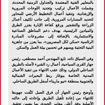
بالمعايير الفنية المعتمدة والجداول الزمنية المحددة،
وشملت الأعمال تركيب وتجديد اللوحات المرورية
والإرشادية، وتنفيذ أعمال التخطيط الأرضي للمحاور
لتحديد المسارات المرورية، إلى جانب تكثيف أعمال
الزراعة والتشجير ورفع كفاءة الإنارة بجزر الطرق
والميادين الرئيسية، بهدف دعم المناطق الصناعية
والاستثمارية، بالإضافة إلى مشروعات المبادرة
الرئاسية «سكن لكل المصريين»، بما يعزز من جاهزية
البنية التحتية ويسهم في تحسين بيئة العمل والسكن.
وفي السياق ذاته، تابع المهندس أحمد مصطفى، رئيس
جهاز القرى السياحية، أعمال رد الشيء لأصله بالطريق
الساحلي الدولي، وذلك عقب الانتهاء من تنفيذ الأعمال
المدنية الخاصة ببوغاز ربط البحيرات الشمالية
والجنوبية بمنطقة «نيو مارينا» أسفل الطريق الساحلي.
وأوضح رئيس الجهاز أن فرق العمل كثّفت جهودها
للانتهاء من إعادة تأهيل الطريق وإعادته إلى حالته
الأصلية وفق أعلى معايير الجودة، بما يضمن تحقيق