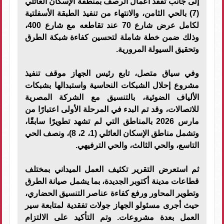
إلى جانب تفقد أعمال الرصف بمنطقة الإسكان العائلي
(7) بالحي الثامن، والانتهاء من تنفيذ الطبقة الأسفلتية
لكامل عرض شارع 70 عند تقاطعه مع شارع 400،
وذلك ضمن خطة شاملة لتحسين كفاءة شبكة الطرق
وتحقيق السيولة المرورية.
وفي سياق متصل، تابع رئيس الجهاز موقف تنفيذ
مشروع إحلال الشبكات النحاسية واستبدالها بشبكات
الألياف الضوئية، بالتنسيق مع الشركة المصرية
للاتصالات، وقد تم البدء في المرحلة الأولى اعتبارًا من
مارس 2026 بالمناطق التي لم تشهد تطويرًا سابقًا،
وتشمل مناطق الإسكان العائلي (1، 2، 8)، ونصف الحي
التاسع، والحي الثالث، والحي الترفيهي.
ثم استعرض التقرير تكثيف العمل الميداني بمختلف
قطاعات مدينة أكتوبر الجديدة، بما يشمل صيانة الطرق
وتطوير المحاور ورفع كفاءة عناصر التنسيق الحضاري،
حيث أجرى مسئولو الجهاز جولات تفقدية لمتابعة سير
العمل بعدة مشروعات. وتم التأكيد على الالتزام