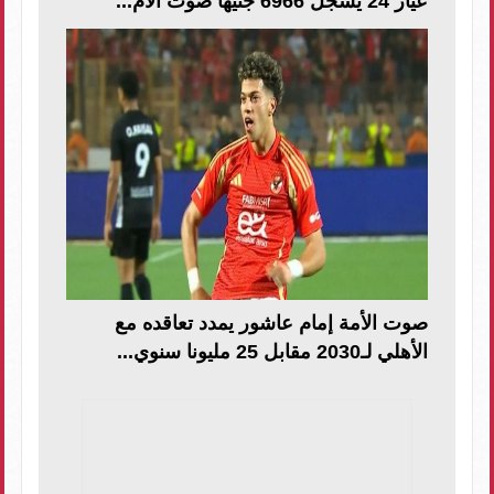
عيار 24 يسجل 6966 جنيها صوت الأم...
صوت الأمة إمام عاشور يمدد تعاقده مع
الأهلي لـ2030 مقابل 25 مليونا سنوي...