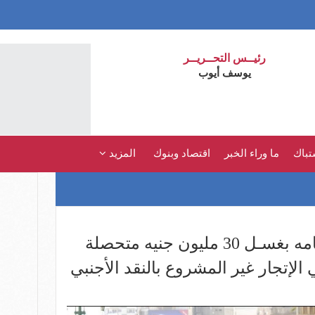
رئيــس التحــريــر
يوسف أيوب
تباك
ما وراء الخبر
اقتصاد وبنوك
المزيد
ضبط أحد الأشخاص لقيامه بغسـل 30 مليون جنيه متحصلة
لإتجار غير المشروع بالنقد الأجنبي