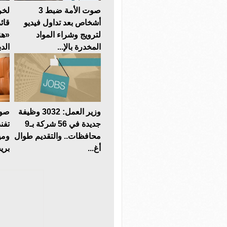
صوت الأمة ضبط 3
لخر
أشخاص بعد تداول فيديو
قائ
لترويج وشراء المواد
«هن
المخدرة بالإ...
الدب
وزير العمل: 3032 وظيفة
صوت
جديدة في 56 شركة بـ9
تفن
محافظات.. والتقديم طوال
ومي
أغ...
بريط