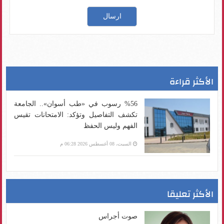
الأكثر قراءة
%56 رسوب في «طب أسوان».. الجامعة
تكشف التفاصيل وتؤكد: الامتحانات تقيس
الفهم وليس الحفظ
السبت، 08 أغسطس 2026 06:28 م
الأكثر تعليقا
صوت أجراس