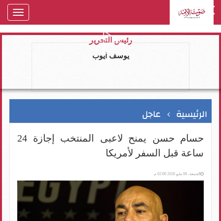
oggle
gation
رئيس التحرير
يوسف ايوب
الرئيسية
عاجل
حسام حسن يمنح لاعبى المنتخب إجازة 24
ساعة قبل السفر لأمريكا
الجمعة، 08 مايو 2026 02:00 م