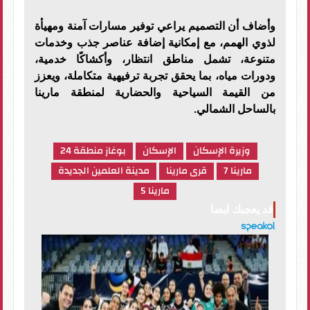
وأضاف أن التصميم يراعي توفير مسارات آمنة ومهيأة
لذوي الهمم، مع إمكانية إضافة عناصر جذب وخدمات
متنوعة، تشمل مناطق انتظار، وأكشاكًا خدمية،
ودورات مياه، بما يحقق تجربة ترفيهية متكاملة، ويعزز
من القيمة السياحية والحضارية لمنطقة مارينا
بالساحل الشمالي.
وزيرة الإسكان
الإسكان
بوغاز منطقة 24
مارينا 7
قرى مارينا
مدينة العلمين الجديدة
مارينا 5
قد يعجبك ايضا