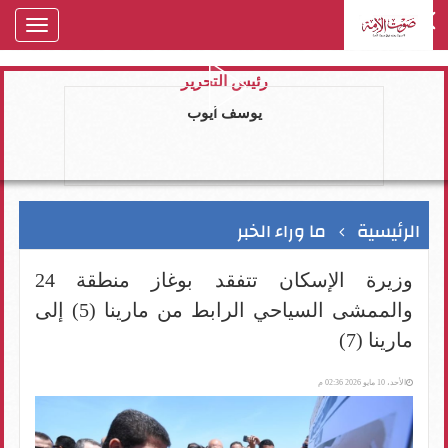
oggle
gation
رئيس التحرير
يوسف ايوب
الرئيسية
ما وراء الخبر
وزيرة الإسكان تتفقد بوغاز منطقة 24
والممشى السياحي الرابط من مارينا (5) إلى
مارينا (7)
الأحد، 10 مايو 2026 02:36 م