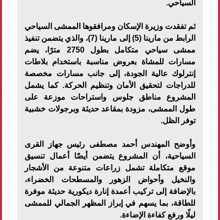
السياحي.
ثم تفقدت وزيرة الإسكان ومرافقوها الممشى السياحي
الرابط من مارينا (5) إلى مارينا (7)، والذي يتضمن تنفيذ
ممشى سياحي متكامل بطول 2750 مترًا، يضم
مسارات للمشاة بعروض مناسبة باستخدام بلاطات
إنترلوك عالية الجودة، إلى جانب مسارات مخصصة
للدراجات لتحقيق الأمان وتنظيم الحركة. كما يشمل
المشروع مناطق جلوس واستراحات موزعة على
طول الممشى، مزودة بمقاعد حديثة وبرجولات خشبية
توفر الظل.
وأوضح المهندس أحمد مصطفى رئيس جهاز القرى
السياحية، أن المشروع يتضمن أيضًا أعمال تنسيق
موقع متكاملة تشمل زراعات متنوعة من الأشجار
والنخيل وأحواض الزهور والمسطحات الخضراء،
بالإضافة إلى تركيب أعمدة إنارة ديكورية حديثة موفرة
للطاقة، بما يسهم في إبراز المظهر الجمالي للممشى
ليلًا ورفع كفاءة الإضاءة.