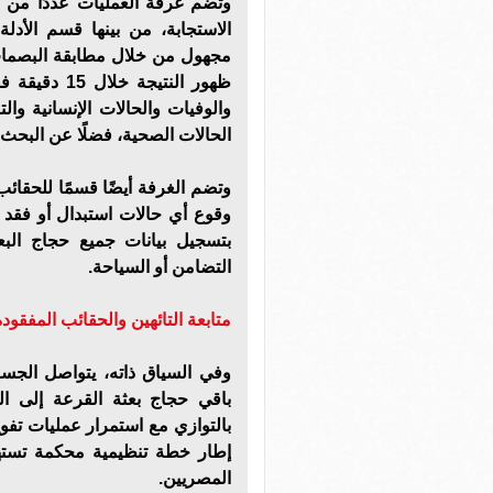
وتضم غرفة العمليات عددًا من 
الاستجابة، من بينها قسم الأدل
مجهول من خلال مطابقة البصمات بال
ظهور النتيج
والوفيات والحالات الإنسانية والت
الحالات الصحية، فضلًا عن البحث ع
وتضم الغرفة أيضًا قسمًا للحقائب
وقوع أي حالات استبدال أو فقد 
بتسجيل بيانات جميع حجاج البعث
التضامن أو السياحة.
متابعة التائهين والحقائب المفقودة
وفي السياق ذاته، يتواصل الجسر
باقي حجاج بعثة القرعة إلى الم
بالتوازي مع استمرار عمليات تفو
إطار خطة تنظيمية محكمة تست
المصريين.