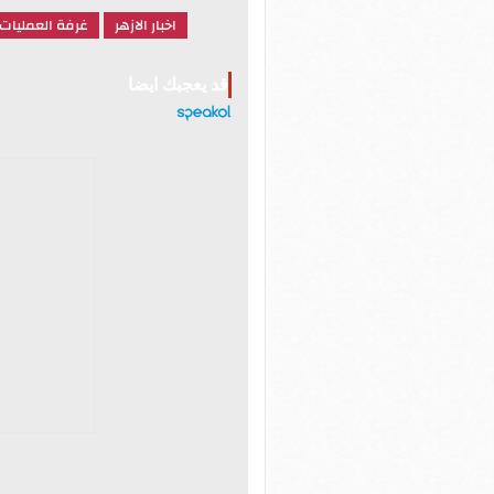
اخبار الازهر
غرفة العمليات
قد يعجبك ايضا