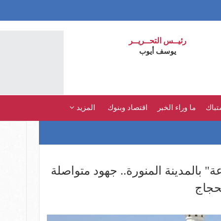
رئيــس التحــريــر
يوسف أيوب
تباك
ما وراء الخبر
اقتصاد وبنوك
المزيد
" بالمدينة المنورة.. جهود متواصلة
حجاج