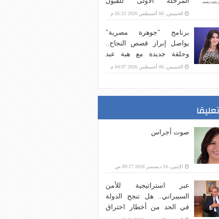
المرحلة الأولى للقبول
بالجامعات
الخميس، 06 أغسطس 2026 05:53 م
برنامج "جوهرة مصرية"
يواصل إبراز قصص النجاح..
وحلقة جديدة مع هبة عبد
الفتاح غدًا على CBC
الخميس، 06 أغسطس 2026 04:07 م
تعليقا
صوت أجراس
الإثنين، 24 ديسمبر 2018 09:27 ص
عبر استراتيجية للأمن
السيبراني.. هل تنجح الدولة
في الحد من أخطار اختراق
بنية الاتصالات؟