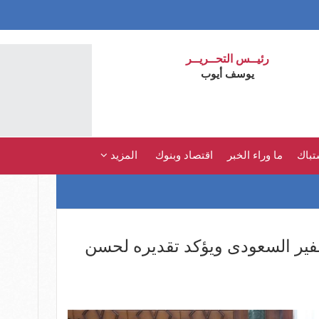
رئيــس التحــريــر
يوسف أيوب
تباك
ما وراء الخبر
اقتصاد وبنوك
المزيد
فير السعودى ويؤكد تقديره لحسن