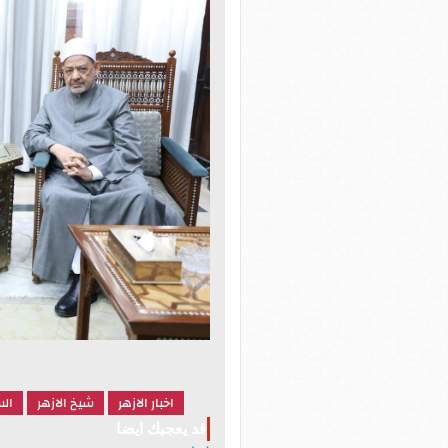
اخبار الازهر
شيخ الازهر
ال
قد يعجبك ايضا