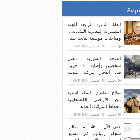
قراءة
انعقاد الدورة الرابعة للجنة
المشتركة المصرية التشادية…
ومباحثات موسعة لبحث سبل
تعزيز العلاقات الثنائية في
الخميس، 06 أغسطس 2026 10:03 م
شتى المجالات
الصحة السورية: مقتل
شخصين وإصابة 13 آخرين
فى انفجار مركبة بمدينة
جرمانا قرب دمشق.. فيديو
الخميس، 06 أغسطس 2026 09:53 م
صلاح مغاوري: التهام المزيد
من الأراضي الفلسطينية
مخطط إسرائيل الجديد
الخميس، 06 أغسطس 2026 09:09 م
حتى الآن .. 46 ألف طالب
سجلوا رغباتهم فى تنسيق