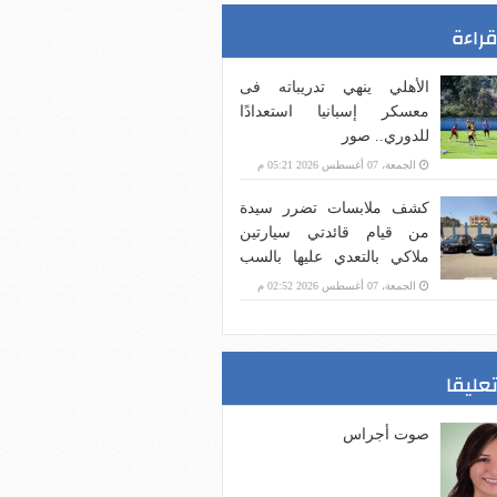
قراءة
الأهلي ينهي تدريباته فى
معسكر إسبانيا استعدادًا
للدوري.. صور
الجمعة، 07 أغسطس 2026 05:21 م
كشف ملابسات تضرر سيدة
من قيام قائدتي سيارتين
ملاكي بالتعدي عليها بالسب
والضرب في الجيزة
الجمعة، 07 أغسطس 2026 02:52 م
تعليقا
صوت أجراس