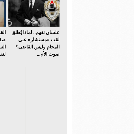
علشان نفهم.. لماذا يُطلق
الق
لقب «مستشار» على
صفة
المحام وليس القاضى؟
الس
صوت الأم...
لتف