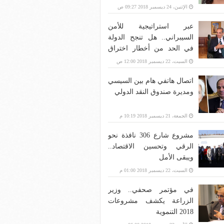
الإثنين، 24 ديسمبر 2018 09:27 ص
عبر استراتيجية للأمن
السيبراني.. هل تنجح الدولة
في الحد من أخطار اختراق
بنية الاتصالات؟
السبت، 22 ديسمبر 2018 12:00 ص
اتصال هاتفي هام بين السيسي
ومديرة صندوق النقد الدولي
الجمعة، 21 ديسمبر 2018 10:19 م
مشروع شارع 306 نافذة نحو
الرقي وتحسين الاقتصاد..
ويبقى الأمل
السبت، 22 ديسمبر 2018 01:00 م
في مؤتمر صحفي.. وزير
الزراعة يكشف مشروعات
2018 التنموية