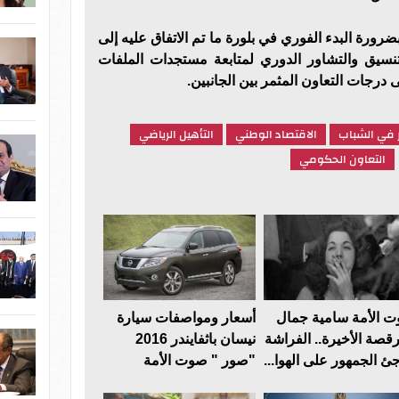
ضرورة البدء الفوري في بلورة ما تم الاتفاق عليه إلى
تنسيق والتشاور الدوري لمتابعة مستجدات الملفات
درجات التعاون المثمر بين الجانبين.
ر في الشباب
الاقتصاد الوطني
التأهيل الرياضي
التعاون الحكومي
 الأمة سامية جمال
أسعار ومواصفات سيارة
رقصة الأخيرة.. الفراشة
نيسان باثفايندر 2016
جئ الجمهور على الهوا...
"صور " صوت الأمة