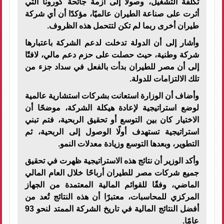
تكلفة التشغيل، وصولًا إلى أزمة جائحة كورونا التي
أثرت على صناعة الطيران عالميًا، مؤكدًا أن أي شركة
طيران أخرى ربما لم تكن لتتحمل هذه الظروف.
وأشار إلى أن الدولة تدخلت لدعم الشركة باعتبارها
شركة وطنية، حيث حصلت على حزم دعم مالي، لافتًا
إلى أن مصر للطيران بدأت بالفعل في سداد جزء من
تلك الالتزامات للدولة.
وأضاف أن الوزارة استعانت بشركات استشارية عالمية
لوضع استراتيجية لإعادة هيكلة الشركة، موضحًا أن
الاختيار كان بين التوسع أو تحقيق الربحية، فتم تبني
استراتيجية تستهدف أولًا الوصول إلى الربحية، ثم
التطوير، وبعدها التوسع وزيادة معدلات النمو.
وأكد الوزير أن نتائج هذه الاستراتيجية ظهرت في تحقيق
جميع شركات مصر للطيران أرباحًا خلال العام المالي
الماضي، وفقًا للقوائم المالية المعتمدة من الجهاز
المركزي للمحاسبات، معتبرًا أن هذه النتائج تُعد من
أفضل النتائج المالية في تاريخ الشركة الممتد لنحو 93
عامًا.